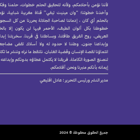
لأننا نؤمن بأحلامكم، ولأنه لتحقيق الحلم خطوات، حلمنا وفكر
وأخذنا خطوتنا؛ “وان مينيت تيفي” قناة مغربية شبابية، نؤ
بالحلم أي كان ، إدماننا لصاحبة الجلالة يحررنا من كل السجو
خطوطنا بكل ألوان الطيف، الأحمر فيها لن يكون إلا بال
العريض. روح الفريق طاقتنا، وبساطتنا في قربنا. سخريتنا إبدا
وإبداعنا جنون. وطننا لا حدود له ولا أسلاك تقض مضاجع
انتماؤنا لقصة الإنسان وقضية الغلبان. نلتقط ما نراه وننشر ما تك
لنصنع الصورة الكاملة. فريقنا لا يكتمل عطاؤه بدونكم وإبداعه 
إيمانه بأنكم منبرنا ونحن أقلامكم.
مدير النشر ورئيس التحرير
: عادل اقليعي
جميع الحقوق محفوظة © 2024