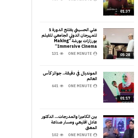
01:37
علي الحسيني يفتتح الدورة 1
للمهرجان الدولي الجامعي للفيلم
بورزازات بورشة “Making
Immersive Cinema”
131
ONE MINUTE
05:28
المونديال في دقيقة.. جوائز كأس
العالم
641
ONE MINUTE
01:17
بين الكاميرا والمدرجات… الدكتور
عادل اقليعي ومسار صناعة
المعنى
102
ONE MINUTE