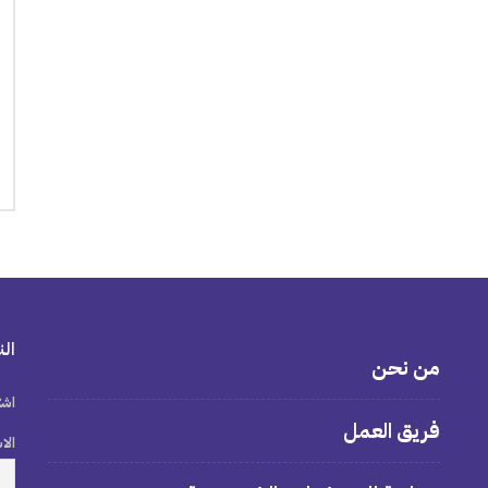
الن
من نحن
اشت
فريق العمل
الا