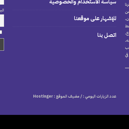
سياسة الاستخدام والخصوصية
نا
الب
من
للإشهار على موقعنا
ن،
خط
ع،
اتصل بنا
ه.
تب
في
عدد الزيارات اليومي :
/ مضيف الموقع : Hostinger