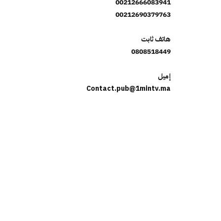
00212666083941
00212690379763
هاتف ثابت
0808518449
إميل
Contact.pub@1mintv.ma