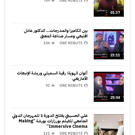
709
ONE MINUTE
01:37
بين الكاميرا والمدرجات… الدكتور عادل
اقليعي ومسار صناعة المعنى
104
ONE MINUTE
23:11
ألوان الهوية: رقية السميلي وريشة الإنبعاث
الأمازيغي
92
ONE MINUTE
25:04
علي الحسيني يفتتح الدورة 1 للمهرجان الدولي
الجامعي للفيلم بورزازات بورشة “Making
Immersive Cinema”
131
ONE MINUTE