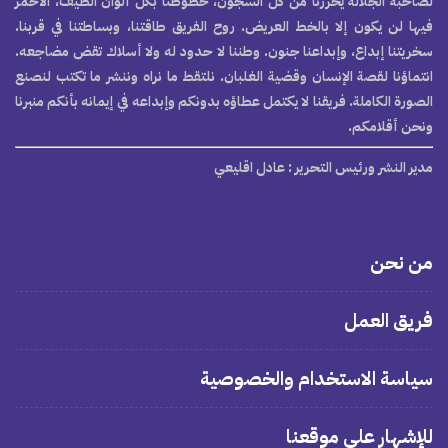
لصاحبة الجلالة يحررنا من كل السجون، خطوطنا بكل ألوان الطيف، الأحمر
فيها لن يكون إلا بالخط العريض. روح الفريق طاقتنا، وبساطتنا في قربنا.
سخريتنا إبداع، وإبداعنا جنون. وطننا لا حدود له ولا أسلاك تقض مضاجعه.
انتماؤنا لقصة الإنسان وقضية الغلبان. نلتقط ما نراه وننشر ما تكتب لنصنع
الصورة الكاملة. فريقنا لا يكتمل عطاؤه بدونكم وإبداعه في إيمانه بأنكم منبرنا
ونحن أقلامكم.
مدير النشر ورئيس التحرير
: عادل اقليعي
من نحن
فريق العمل
سياسة الاستخدام والخصوصية
للإشهار على موقعنا