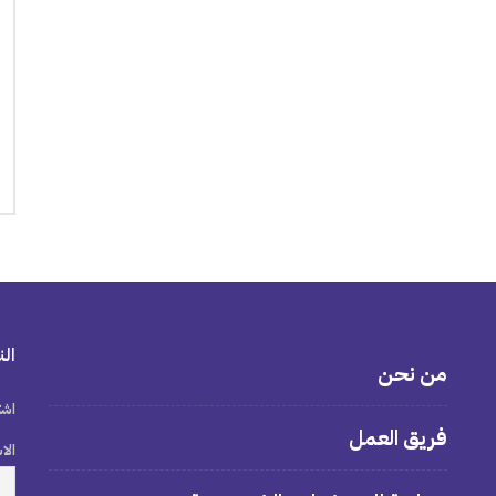
الن
من نحن
اشت
فريق العمل
الا