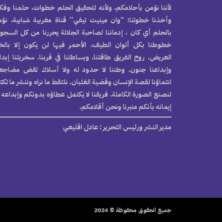
لأننا نؤمن بأحلامكم، ولأنه لتحقيق الحلم خطوات، حلمنا وفكر
وأخذنا خطوتنا؛ “وان مينيت تيفي” قناة مغربية شبابية، نؤ
بالحلم أي كان ، إدماننا لصاحبة الجلالة يحررنا من كل السجو
خطوطنا بكل ألوان الطيف، الأحمر فيها لن يكون إلا بال
العريض. روح الفريق طاقتنا، وبساطتنا في قربنا. سخريتنا إبدا
وإبداعنا جنون. وطننا لا حدود له ولا أسلاك تقض مضاجع
انتماؤنا لقصة الإنسان وقضية الغلبان. نلتقط ما نراه وننشر ما تك
لنصنع الصورة الكاملة. فريقنا لا يكتمل عطاؤه بدونكم وإبداعه 
إيمانه بأنكم منبرنا ونحن أقلامكم.
مدير النشر ورئيس التحرير
: عادل اقليعي
جميع الحقوق محفوظة © 2024