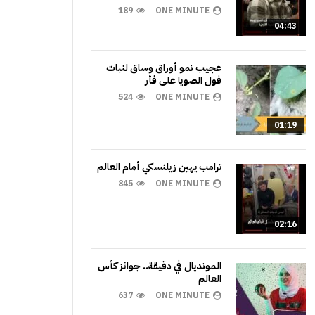
189
ONE MINUTE
04:43
عجيب نمو أوراق وساق لنبات
فول الصويا على فأر
524
ONE MINUTE
01:19
ترامب يهين زيلنسكي أمام العالم
845
ONE MINUTE
02:16
المونديال في دقيقة.. جوائز كأس
العالم
637
ONE MINUTE