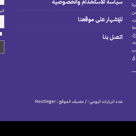
سياسة الاستخدام والخصوصية
نا
الب
من
للإشهار على موقعنا
ن،
خط
ع،
اتصل بنا
ه.
تب
في
عدد الزيارات اليومي :
/ مضيف الموقع : Hostinger