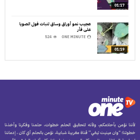
01:17
عجيب نمو أوراق وساق لنبات فول الصويا
على فأر
524
ONE MINUTE
01:19
لأننا نؤمن بأحلامكم، ولأنه لتحقيق الحلم خطوات، حلمنا وفكرنا وأخذنا
خطوتنا؛ “وان مينيت تيفي” قناة مغربية شبابية، نؤمن بالحلم أي كان ، إدماننا