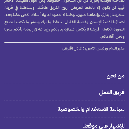
لصاحبة الجلالة يحررنا من كل السجون، خطوطنا بكل ألوان الطيف، الأحمر
فيها لن يكون إلا بالخط العريض. روح الفريق طاقتنا، وبساطتنا في قربنا.
سخريتنا إبداع، وإبداعنا جنون. وطننا لا حدود له ولا أسلاك تقض مضاجعه.
انتماؤنا لقصة الإنسان وقضية الغلبان. نلتقط ما نراه وننشر ما تكتب لنصنع
الصورة الكاملة. فريقنا لا يكتمل عطاؤه بدونكم وإبداعه في إيمانه بأنكم منبرنا
ونحن أقلامكم.
مدير النشر ورئيس التحرير
: عادل اقليعي
من نحن
فريق العمل
سياسة الاستخدام والخصوصية
للإشهار على موقعنا