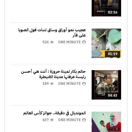
02:16
عجيب نمو أوراق وساق لنبات فول الصويا
على فأر
524
ONE MINUTE
01:19
حاتم بكار لمينة حروزة : أنت هي أحسن
رئيسة عرفتها مدينة القنيطرة
189
ONE MINUTE
04:43
المونديال في دقيقة.. جوائز كأس العالم
637
ONE MINUTE