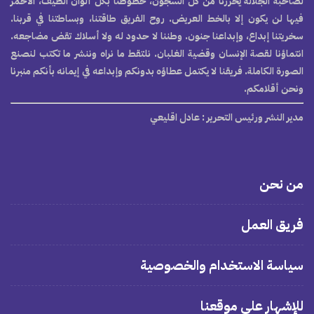
لصاحبة الجلالة يحررنا من كل السجون، خطوطنا بكل ألوان الطيف، الأحمر
فيها لن يكون إلا بالخط العريض. روح الفريق طاقتنا، وبساطتنا في قربنا.
سخريتنا إبداع، وإبداعنا جنون. وطننا لا حدود له ولا أسلاك تقض مضاجعه.
انتماؤنا لقصة الإنسان وقضية الغلبان. نلتقط ما نراه وننشر ما تكتب لنصنع
الصورة الكاملة. فريقنا لا يكتمل عطاؤه بدونكم وإبداعه في إيمانه بأنكم منبرنا
ونحن أقلامكم.
مدير النشر ورئيس التحرير
: عادل اقليعي
من نحن
فريق العمل
سياسة الاستخدام والخصوصية
للإشهار على موقعنا