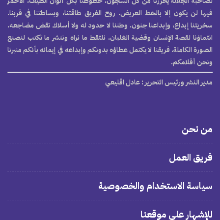
لصاحبة الجلالة يحررنا من كل السجون، خطوطنا بكل ألوان الطيف، الأحمر
فيها لن يكون إلا بالخط العريض. روح الفريق طاقتنا، وبساطتنا في قربنا.
سخريتنا إبداع، وإبداعنا جنون. وطننا لا حدود له ولا أسلاك تقض مضاجعه.
انتماؤنا لقصة الإنسان وقضية الغلبان. نلتقط ما نراه وننشر ما تكتب لنصنع
الصورة الكاملة. فريقنا لا يكتمل عطاؤه بدونكم وإبداعه في إيمانه بأنكم منبرنا
ونحن أقلامكم.
مدير النشر ورئيس التحرير
: عادل اقليعي
من نحن
فريق العمل
سياسة الاستخدام والخصوصية
للإشهار على موقعنا