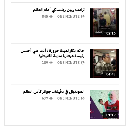
ترامب يهين زيلنسكي أمام العالم
845
ONE MINUTE
02:16
حاتم بكار لمينة حروزة : أنت هي أحسن
رئيسة عرفتها مدينة القنيطرة
189
ONE MINUTE
04:43
المونديال في دقيقة.. جوائز كأس العالم
637
ONE MINUTE
01:17