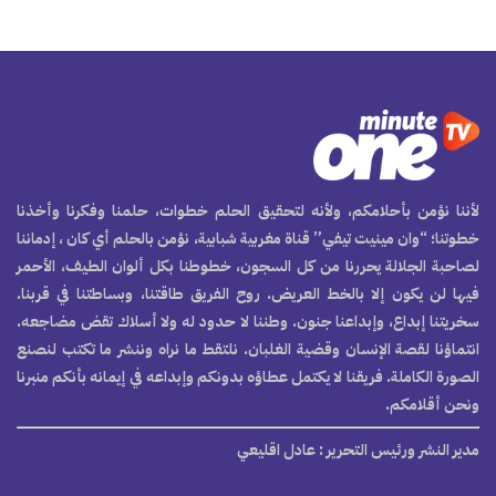
لأننا نؤمن بأحلامكم، ولأنه لتحقيق الحلم خطوات، حلمنا وفكرنا وأخذنا
خطوتنا؛ “وان مينيت تيفي” قناة مغربية شبابية، نؤمن بالحلم أي كان ، إدماننا
لصاحبة الجلالة يحررنا من كل السجون، خطوطنا بكل ألوان الطيف، الأحمر
فيها لن يكون إلا بالخط العريض. روح الفريق طاقتنا، وبساطتنا في قربنا.
سخريتنا إبداع، وإبداعنا جنون. وطننا لا حدود له ولا أسلاك تقض مضاجعه.
انتماؤنا لقصة الإنسان وقضية الغلبان. نلتقط ما نراه وننشر ما تكتب لنصنع
الصورة الكاملة. فريقنا لا يكتمل عطاؤه بدونكم وإبداعه في إيمانه بأنكم منبرنا
ونحن أقلامكم.
مدير النشر ورئيس التحرير
: عادل اقليعي