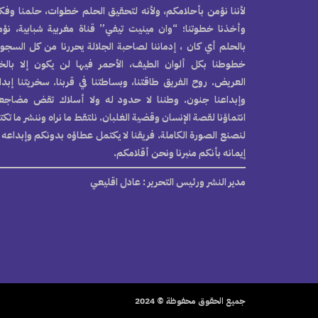
لأننا نؤمن بأحلامكم، ولأنه لتحقيق الحلم خطوات، حلمنا وفكر
وأخذنا خطوتنا؛ “وان مينيت تيفي” قناة مغربية شبابية، نؤ
بالحلم أي كان ، إدماننا لصاحبة الجلالة يحررنا من كل السجو
خطوطنا بكل ألوان الطيف، الأحمر فيها لن يكون إلا بال
العريض. روح الفريق طاقتنا، وبساطتنا في قربنا. سخريتنا إبدا
وإبداعنا جنون. وطننا لا حدود له ولا أسلاك تقض مضاجع
انتماؤنا لقصة الإنسان وقضية الغلبان. نلتقط ما نراه وننشر ما تك
لنصنع الصورة الكاملة. فريقنا لا يكتمل عطاؤه بدونكم وإبداعه 
إيمانه بأنكم منبرنا ونحن أقلامكم.
مدير النشر ورئيس التحرير
: عادل اقليعي
جميع الحقوق محفوظة © 2024