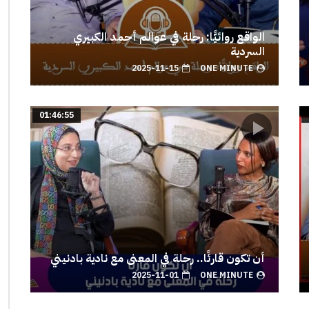
الواقع روائيًّا: رحلة في عوالم أحمد الكبيري
السردية
2025-11-15
ONE MINUTE
01:46:55
أن تكون قارئًا.. رحلة في المعنى مع نادية بادنيني
2025-11-01
ONE MINUTE