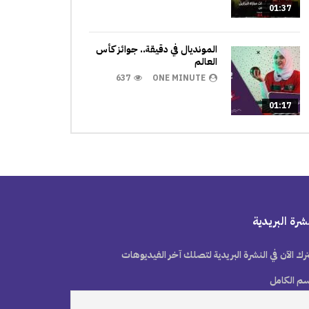
01:37
المونديال في دقيقة.. جوائز كأس
العالم
637
ONE MINUTE
01:17
شرة البريدية
رك الآن في النشرة البريدية لتصلك آخر الفيديوهات
سم الكامل