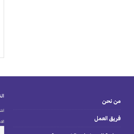
الن
من نحن
اشت
فريق العمل
الا