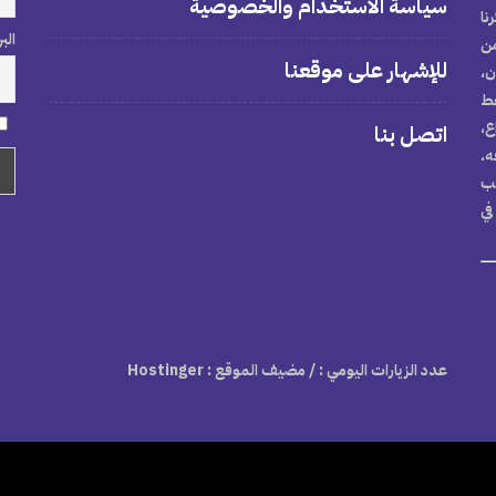
سياسة الاستخدام والخصوصية
نا
الب
من
للإشهار على موقعنا
ن،
خط
ع،
اتصل بنا
ه.
تب
في
عدد الزيارات اليومي :
/ مضيف الموقع : Hostinger