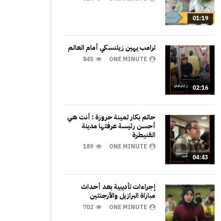
01:19
ترامب يهين زيلنسكي أمام العالم
845
ONE MINUTE
02:16
حاتم بكار لمينة حروزة : أنت هي
أحسن رئيسة عرفتها مدينة
القنيطرة
189
ONE MINUTE
04:43
إجراءات تأديبية بعد أحداث
مباراة البرازيل والأرجنتين
702
ONE MINUTE