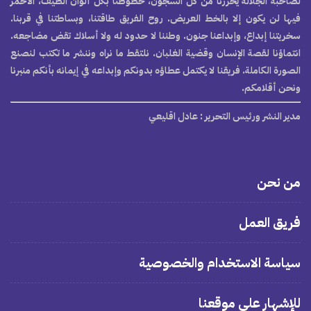
لصاحبة الجلالة يحررنا من كل السجون، خطوطنا بكل ألوان الطيف، الأحمر
فيها لن يكون إلا بالخط العريض. روح الفريق طاقتنا، وبساطتنا في قربنا.
سخريتنا إبداع، وإبداعنا جنون. وطننا لا حدود له ولا أسلاك تقض مضاجعه.
انتماؤنا لقصة الإنسان وقضية الغلبان. نلتقط ما نراه وننشر ما تكتب لنصنع
الصورة الكاملة. فريقنا لا يكتمل عطاؤه بدونكم وإبداعه في إيمانه بأنكم منبرنا
ونحن أقلامكم.
مدير النشر ورئيس التحرير
: عادل اقليعي
من نحن
فريق العمل
سياسة الاستخدام والخصوصية
للإشهار على موقعنا