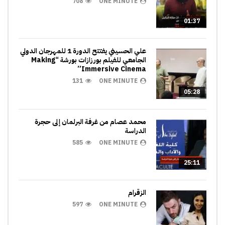
708
ONE MINUTE
01:37
علي الحسيني يفتتح الدورة 1 للمهرجان الدولي
الجامعي للفيلم بورزازات بورشة “Making
Immersive Cinema”
131
ONE MINUTE
05:28
محمد عصام من غرفة البرلمان إلى حجرة
الدراسة
585
ONE MINUTE
25:11
الزقرام
597
ONE MINUTE