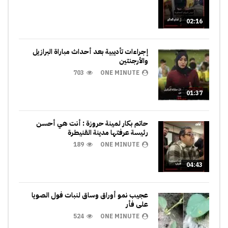
02:16
إجراءات تأديبية بعد أحداث مباراة البرازيل
والأرجنتين
703
ONE MINUTE
01:37
حاتم بكار لمينة حروزة : أنت هي أحسن
رئيسة عرفتها مدينة القنيطرة
189
ONE MINUTE
04:43
عجيب نمو أوراق وساق لنبات فول الصويا
على فأر
524
ONE MINUTE