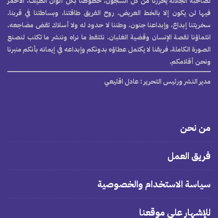
لصاحبة الجلالة يحررنا من كل السجون، خطوطنا بكل ألوان الطيف، الأحمر
فيها لن يكون إلا بالخط العريض. روح الفريق طاقتنا، وبساطتنا في قربنا.
سخريتنا إبداع، وإبداعنا جنون. وطننا لا حدود له ولا أسلاك تقض مضاجعه.
انتماؤنا لقصة الإنسان وقضية الغلبان. نلتقط ما نراه وننشر ما تكتب لنصنع
الصورة الكاملة. فريقنا لا يكتمل عطاؤه بدونكم وإبداعه في إيمانه بأنكم منبرنا
ونحن أقلامكم.
مدير النشر ورئيس التحرير
: عادل اقليعي
من نحن
فريق العمل
سياسة الاستخدام والخصوصية
للإشهار على موقعنا