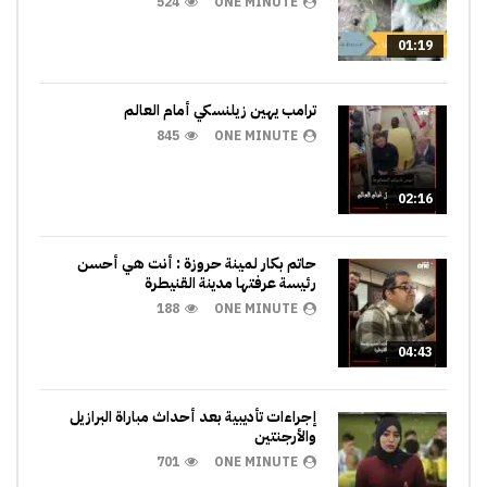
524
ONE MINUTE
01:19
ترامب يهين زيلنسكي أمام العالم
845
ONE MINUTE
02:16
حاتم بكار لمينة حروزة : أنت هي أحسن
رئيسة عرفتها مدينة القنيطرة
188
ONE MINUTE
04:43
إجراءات تأديبية بعد أحداث مباراة البرازيل
والأرجنتين
701
ONE MINUTE