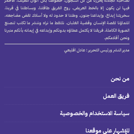
لصاحبة الجلالة يحررنا من كل السجون، خطوطنا بكل ألوان الطيف، الأحمر
فيها لن يكون إلا بالخط العريض. روح الفريق طاقتنا، وبساطتنا في قربنا.
سخريتنا إبداع، وإبداعنا جنون. وطننا لا حدود له ولا أسلاك تقض مضاجعه.
انتماؤنا لقصة الإنسان وقضية الغلبان. نلتقط ما نراه وننشر ما تكتب لنصنع
الصورة الكاملة. فريقنا لا يكتمل عطاؤه بدونكم وإبداعه في إيمانه بأنكم منبرنا
ونحن أقلامكم.
مدير النشر ورئيس التحرير
: عادل اقليعي
من نحن
فريق العمل
سياسة الاستخدام والخصوصية
للإشهار على موقعنا