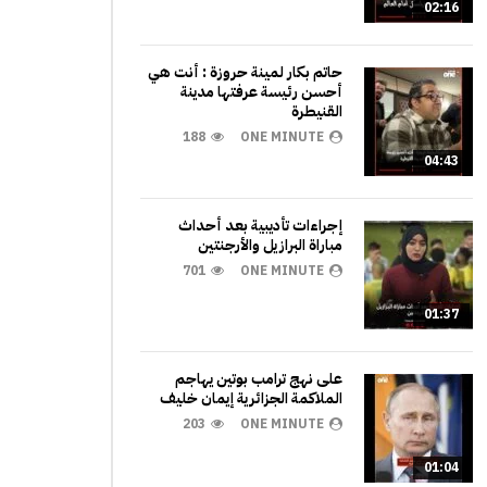
02:16
حاتم بكار لمينة حروزة : أنت هي
أحسن رئيسة عرفتها مدينة
القنيطرة
188
ONE MINUTE
04:43
إجراءات تأديبية بعد أحداث
مباراة البرازيل والأرجنتين
701
ONE MINUTE
01:37
على نهج ترامب بوتين يهاجم
الملاكمة الجزائرية إيمان خليف
203
ONE MINUTE
01:04