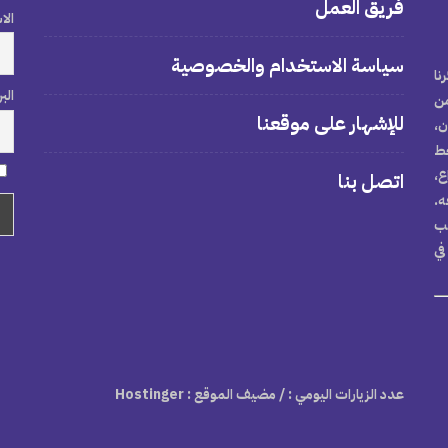
فريق العمل
الا
سياسة الاستخدام والخصوصية
نا
الب
من
للإشهار على موقعنا
ن،
خط
ع،
اتصل بنا
ه.
تب
في
عدد الزيارات اليومي :
/ مضيف الموقع : Hostinger