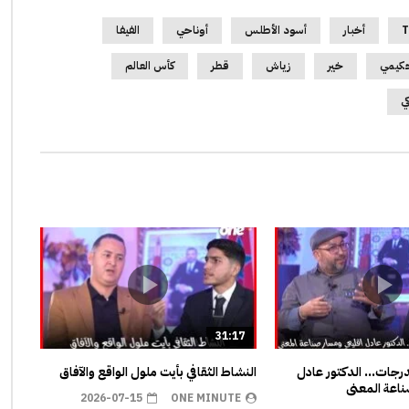
T
أخبار
أسود الأطلس
أوناحي
الفيفا
كيمي
خير
زياش
قطر
كأس العالم
كي
31:17
مدرجات… الدكتور عادل
النشاط الثقافي بأيت ملول الواقع والآفاق
اعة المعنى
2026-07-15
ONE MINUTE