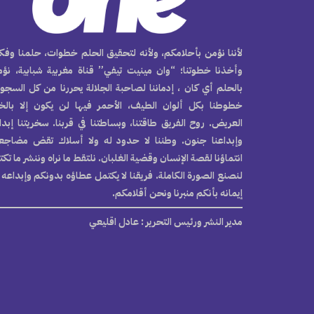
لأننا نؤمن بأحلامكم، ولأنه لتحقيق الحلم خطوات، حلمنا وفكر
وأخذنا خطوتنا؛ “وان مينيت تيفي” قناة مغربية شبابية، نؤ
بالحلم أي كان ، إدماننا لصاحبة الجلالة يحررنا من كل السجو
خطوطنا بكل ألوان الطيف، الأحمر فيها لن يكون إلا بال
العريض. روح الفريق طاقتنا، وبساطتنا في قربنا. سخريتنا إبدا
وإبداعنا جنون. وطننا لا حدود له ولا أسلاك تقض مضاجع
انتماؤنا لقصة الإنسان وقضية الغلبان. نلتقط ما نراه وننشر ما تك
لنصنع الصورة الكاملة. فريقنا لا يكتمل عطاؤه بدونكم وإبداعه 
إيمانه بأنكم منبرنا ونحن أقلامكم.
مدير النشر ورئيس التحرير
: عادل اقليعي