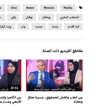
v
One
News
Minute
Media
المنتخب المغربي
بوخلال
بوفال
تيفي
ح
كرة القدم
ميديا
مينيت
وان
وليد الركرا
مقاطع الفيديو ذات الصلة
23:11
بين الطب والعمل الجمعوي.. مسيرة نجاح
بين الكاميرا وال
وعطاء
اقليعي ومسار صن