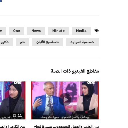
v
One
News
Minute
Media
حساسية المواليد
حساسيج الألبان
خير
دكتور 
مقاطع الفيديو ذات الصلة
23:11
بين الطب والعمل الجمعوي.. مسيرة نجاح
بين الكاميرا وال