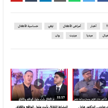
T
أخبار
أمراض الأطفال
تيفي
حساسية الأطفال
عيال
ميديا
مينيت
وان
31:17
مدرجات… الدكتور عادل
النشاط الثقافي بأيت ملول الواقع والآفاق