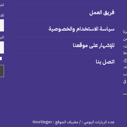
اشت
فريق العمل
الا
سياسة الاستخدام والخصوصية
نا
الب
من
للإشهار على موقعنا
ن،
خط
ع،
اتصل بنا
ه.
تب
في
عدد الزيارات اليومي :
/ مضيف الموقع : Hostinger