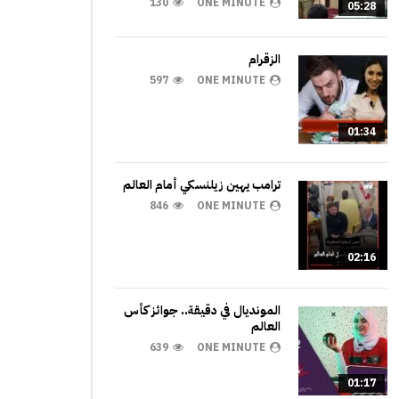
130
ONE MINUTE
05:28
الزقرام
597
ONE MINUTE
01:34
ترامب يهين زيلنسكي أمام العالم
846
ONE MINUTE
02:16
المونديال في دقيقة.. جوائز كأس
العالم
639
ONE MINUTE
01:17