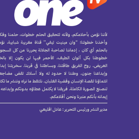
لأننا نؤمن بأحلامكم، ولأنه لتحقيق الحلم خطوات، حلمنا وفكر
وأخذنا خطوتنا؛ “وان مينيت تيفي” قناة مغربية شبابية، نؤ
بالحلم أي كان ، إدماننا لصاحبة الجلالة يحررنا من كل السجو
خطوطنا بكل ألوان الطيف، الأحمر فيها لن يكون إلا بال
العريض. روح الفريق طاقتنا، وبساطتنا في قربنا. سخريتنا إبدا
وإبداعنا جنون. وطننا لا حدود له ولا أسلاك تقض مضاجع
انتماؤنا لقصة الإنسان وقضية الغلبان. نلتقط ما نراه وننشر ما تك
لنصنع الصورة الكاملة. فريقنا لا يكتمل عطاؤه بدونكم وإبداعه 
إيمانه بأنكم منبرنا ونحن أقلامكم.
مدير النشر ورئيس التحرير
: عادل اقليعي