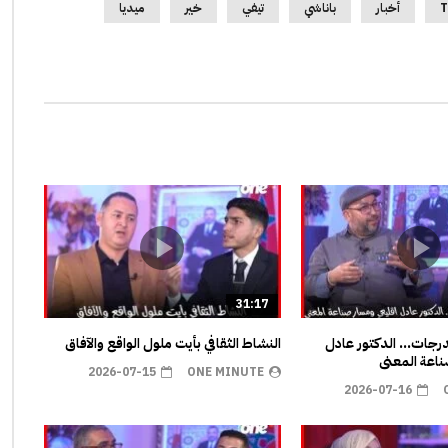
T
أخبار
باناشي
تيفي
خير
ميديا
31:17
مدرجات… الدكتور عادل
النشاط الثقافي بأيت ملول الواقع والآفاق
اعة المعنى
2026-07-15
ONE MINUTE
2026-07-16