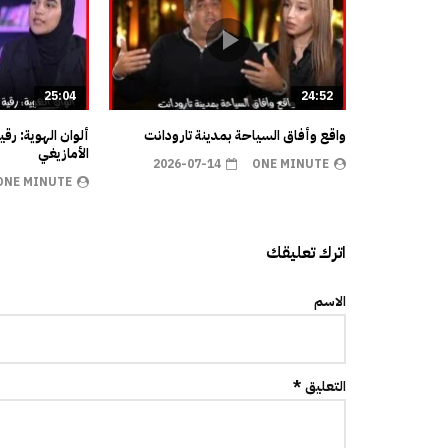
25:04
24:52
واقع وأفاق السياحة بمدينة تارودانت
ألوان الهوية: رق
الأمازيغي
2026-07-14
ONE MINUTE
ONE MINUTE
اترك تعليقك
الاسم
التعليق *