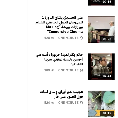
02:16
علي الحسيني يفتتح الدورة 1
للمهرجان الدولي الجامعي للفيلم
بورزازات بورشة “Making
Immersive Cinema”
128
ONE MINUTE
05:28
حاتم بكار لمينة حروزة : أنت هي
أحسن رئيسة عرفتها مدينة
القنيطرة
189
ONE MINUTE
04:43
عجيب نمو أوراق وساق لنبات
فول الصويا على فأر
524
ONE MINUTE
01:19