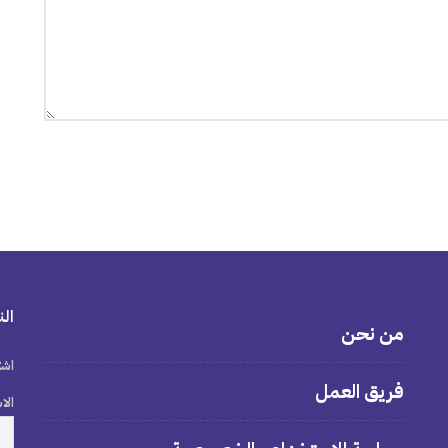
الن
من نحن
اشت
فريق العمل
الا