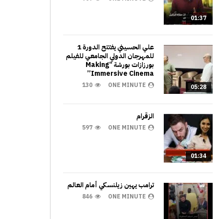
01:37
علي الحسيني يفتتح الدورة 1
للمهرجان الدولي الجامعي للفيلم
بورزازات بورشة “Making
Immersive Cinema”
130
ONE MINUTE
05:28
الزقرام
597
ONE MINUTE
01:34
ترامب يهين زيلنسكي أمام العالم
846
ONE MINUTE