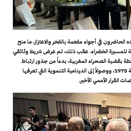
 الحاضرون في أجواء مفعمة بالفخر والاعتزاز، ما منح
ريخية للمسيرة الخضراء. عقب ذلك، تم عرض شريط وثائقي
طة بقضية الصحراء المغربية، بدءاً من جذور ارتباط
القبائل الصحراوية بالعرش العلوي، مروراً بمحطة 1975، ووصولاً إلى الدينامية التنموية التي تعرفها
ت القرار الأممي الأخير.