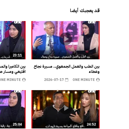
قد يعجبك أيضا
23:11
بين الطب والعمل الجمعوي.. مسيرة نجاح
بين الكاميرا وال
وعطاء
اقليعي ومسار صن
ONE MINUTE
2026-07-17
ONE MINUTE
25:04
24:52