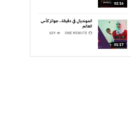
02:16
المونديال في دقيقة.. جوائز كأس
العالم
639
ONE MINUTE
01:17