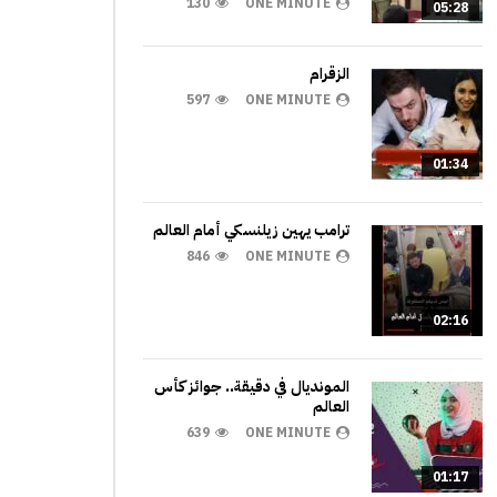
130
ONE MINUTE
05:28
الزقرام
597
ONE MINUTE
01:34
ترامب يهين زيلنسكي أمام العالم
846
ONE MINUTE
02:16
المونديال في دقيقة.. جوائز كأس
العالم
639
ONE MINUTE
01:17