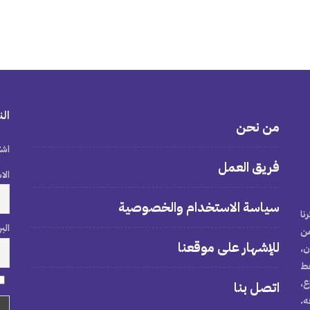
الن
من نحن
اشت
فريق العمل
الا
سياسة الاستخدام والخصوصية
نا
الب
من
للإشهار على موقعنا
ن،
خط
ع،
اتصل بنا
ه.