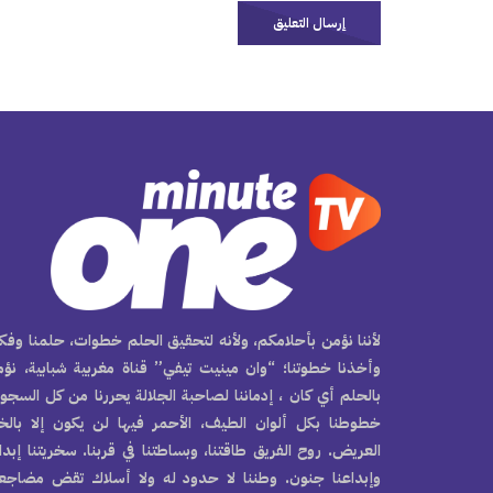
لأننا نؤمن بأحلامكم، ولأنه لتحقيق الحلم خطوات، حلمنا وفكر
وأخذنا خطوتنا؛ “وان مينيت تيفي” قناة مغربية شبابية، نؤ
بالحلم أي كان ، إدماننا لصاحبة الجلالة يحررنا من كل السجو
خطوطنا بكل ألوان الطيف، الأحمر فيها لن يكون إلا بال
العريض. روح الفريق طاقتنا، وبساطتنا في قربنا. سخريتنا إبدا
وإبداعنا جنون. وطننا لا حدود له ولا أسلاك تقض مضاجع