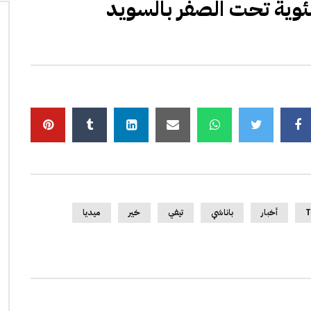
T
أخبار
باناشي
تيفي
خير
ميديا