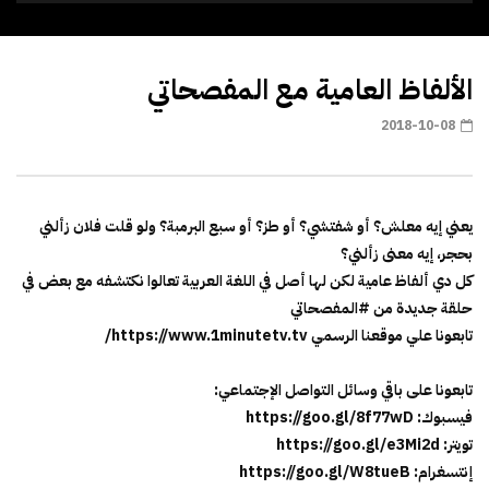
الألفاظ العامية مع المفصحاتي
2018-10-08
يعني إيه معلش؟ أو شفتشي؟ أو طز؟ أو سبع البرمبة؟ ولو قلت فلان زألني
بحجر، إيه معنى زألني؟
كل دي ألفاظ عامية لكن لها أصل في اللغة العربية تعالوا نكتشفه مع بعض في
حلقة جديدة من #المفصحاتي
تابعونا علي موقعنا الرسمي https://www.1minutetv.tv/
تابعونا على باقي وسائل التواصل الإجتماعي:
فيسبوك: https://goo.gl/8f77wD
تويتر: https://goo.gl/e3Mi2d
إنتسغرام: https://goo.gl/W8tueB