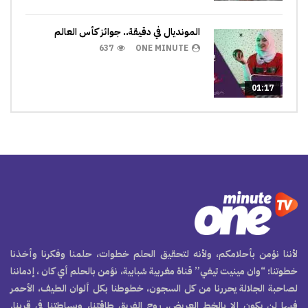
المونديال في دقيقة.. جوائز كأس العالم
637
ONE MINUTE
01:17
لأننا نؤمن بأحلامكم، ولأنه لتحقيق الحلم خطوات، حلمنا وفكرنا وأخذنا
خطوتنا؛ “وان مينيت تيفي” قناة مغربية شبابية، نؤمن بالحلم أي كان ، إدماننا
لصاحبة الجلالة يحررنا من كل السجون، خطوطنا بكل ألوان الطيف، الأحمر
فيها لن يكون إلا بالخط العريض. روح الفريق طاقتنا، وبساطتنا في قربنا.