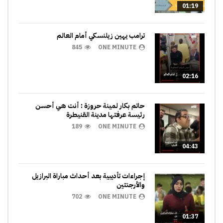
01:19
ترامب يهين زيلنسكي أمام العالم
845
ONE MINUTE
02:16
حاتم بكار لمينة حروزة : أنت هي أحسن
رئيسة عرفتها مدينة القنيطرة
189
ONE MINUTE
04:43
إجراءات تأديبية بعد أحداث مباراة البرازيل
والأرجنتين
702
ONE MINUTE
01:37