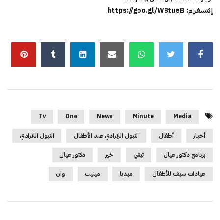
إنتسغرام: https://goo.gl/W8tueB
Tv
One
News
Minute
Media
أخبار
أطفال
التبول اللإرادي عند الأطفال
التبول اللارادي
برنامج دكتور عيال
تيفي
خير
دكتور عيال
عيادات سيف للأطفال
ميديا
مينيت
وان