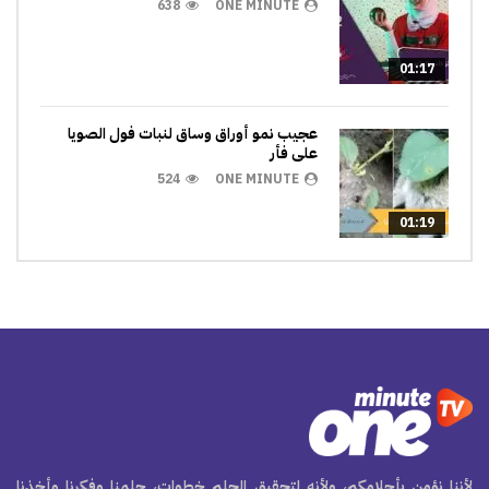
638
ONE MINUTE
01:17
عجيب نمو أوراق وساق لنبات فول الصويا
على فأر
524
ONE MINUTE
01:19
لأننا نؤمن بأحلامكم، ولأنه لتحقيق الحلم خطوات، حلمنا وفكرنا وأخذنا