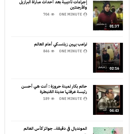
إجراءات تأديبية بعد أحداث مباراة البرازيل
والأرجنتين
704
ONE MINUTE
01:37
ترامب يهين زيلنسكي أمام العالم
846
ONE MINUTE
02:16
حاتم بكار لمينة حروزة : أنت هي أحسن
رئيسة عرفتها مدينة القنيطرة
189
ONE MINUTE
04:43
المونديال في دقيقة.. جوائز كأس العالم