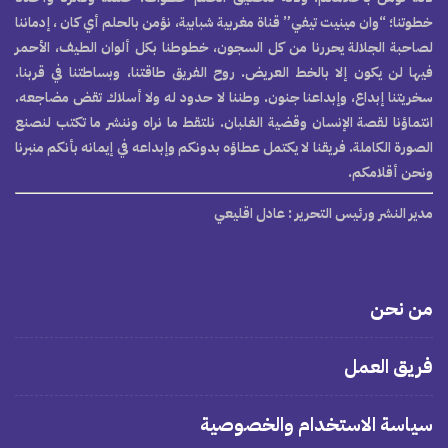
خطوتنا؛ “وان مينيت تيفي” قناة مغربية شبابية، نؤمن بالحلم أي كان ، إدماننا
لصاحبة الجلالة يحررنا من كل السجون، خطوطنا بكل ألوان الطيف، الأحمر
فيها لن يكون إلا بالخط العريض. روح الفريق طاقتنا، وبساطتنا في قربنا.
سخريتنا إبداع، وإبداعنا جنون. وطننا لا حدود له ولا أسلاك تقض مضاجعه.
انتماؤنا لقصة الإنسان وقضية الغلبان. نلتقط ما نراه وننشر ما تكتب لنصنع
الصورة الكاملة. فريقنا لا يكتمل عطاؤه بدونكم وإبداعه في إيمانه بأنكم منبرنا
ونحن أقلامكم.
مدير النشر ورئيس التحرير
: عادل اقليعي
من نحن
فريق العمل
سياسة الاستخدام والخصوصية