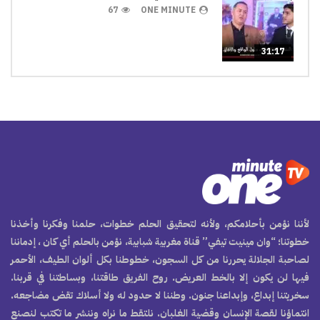
67
ONE MINUTE
31:17
لأننا نؤمن بأحلامكم، ولأنه لتحقيق الحلم خطوات، حلمنا وفكرنا وأخذنا
خطوتنا؛ “وان مينيت تيفي” قناة مغربية شبابية، نؤمن بالحلم أي كان ، إدماننا
لصاحبة الجلالة يحررنا من كل السجون، خطوطنا بكل ألوان الطيف، الأحمر
فيها لن يكون إلا بالخط العريض. روح الفريق طاقتنا، وبساطتنا في قربنا.
سخريتنا إبداع، وإبداعنا جنون. وطننا لا حدود له ولا أسلاك تقض مضاجعه.
انتماؤنا لقصة الإنسان وقضية الغلبان. نلتقط ما نراه وننشر ما تكتب لنصنع