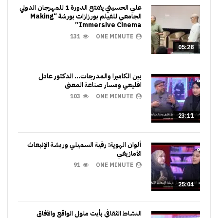
علي الحسيني يفتتح الدورة 1 للمهرجان الدولي
الجامعي للفيلم بورزازات بورشة “Making
Immersive Cinema”
131
ONE MINUTE
05:28
بين الكاميرا والمدرجات… الدكتور عادل
اقليعي ومسار صناعة المعنى
103
ONE MINUTE
23:11
ألوان الهوية: رقية السميلي وريشة الإنبعاث
الأمازيغي
91
ONE MINUTE
25:04
النشاط الثقافي بأيت ملول الواقع والآفاق