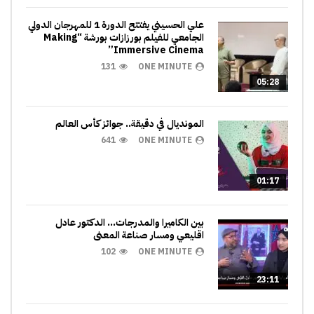
علي الحسيني يفتتح الدورة 1 للمهرجان الدولي
الجامعي للفيلم بورزازات بورشة “Making
Immersive Cinema”
131
ONE MINUTE
05:28
المونديال في دقيقة.. جوائز كأس العالم
641
ONE MINUTE
01:17
بين الكاميرا والمدرجات… الدكتور عادل
اقليعي ومسار صناعة المعنى
102
ONE MINUTE
23:11