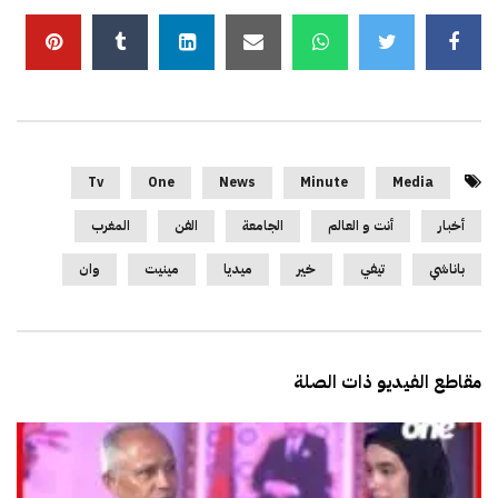
Tv
One
News
Minute
Media
أخبار
أنت و العالم
الجامعة
الفن
المغرب
باناشي
تيفي
خير
ميديا
مينيت
وان
مقاطع الفيديو ذات الصلة