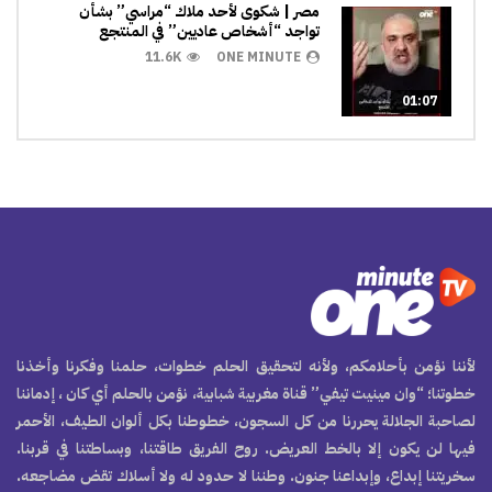
مصر | شكوى لأحد ملاك “مراسي” بشأن
تواجد “أشخاص عاديين” في المنتجع
11.6K
ONE MINUTE
01:07
لأننا نؤمن بأحلامكم، ولأنه لتحقيق الحلم خطوات، حلمنا وفكرنا وأخذنا
خطوتنا؛ “وان مينيت تيفي” قناة مغربية شبابية، نؤمن بالحلم أي كان ، إدماننا
لصاحبة الجلالة يحررنا من كل السجون، خطوطنا بكل ألوان الطيف، الأحمر
فيها لن يكون إلا بالخط العريض. روح الفريق طاقتنا، وبساطتنا في قربنا.
سخريتنا إبداع، وإبداعنا جنون. وطننا لا حدود له ولا أسلاك تقض مضاجعه.