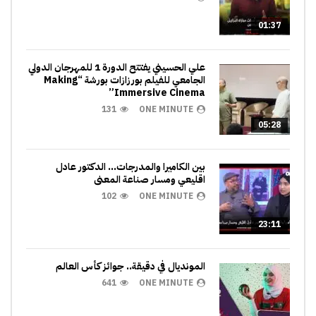
01:37
علي الحسيني يفتتح الدورة 1 للمهرجان الدولي
الجامعي للفيلم بورزازات بورشة “Making
Immersive Cinema”
131
ONE MINUTE
05:28
بين الكاميرا والمدرجات… الدكتور عادل
اقليعي ومسار صناعة المعنى
102
ONE MINUTE
23:11
المونديال في دقيقة.. جوائز كأس العالم
641
ONE MINUTE