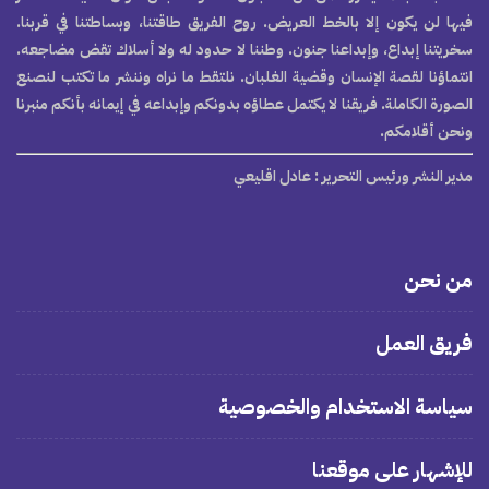
فيها لن يكون إلا بالخط العريض. روح الفريق طاقتنا، وبساطتنا في قربنا.
سخريتنا إبداع، وإبداعنا جنون. وطننا لا حدود له ولا أسلاك تقض مضاجعه.
انتماؤنا لقصة الإنسان وقضية الغلبان. نلتقط ما نراه وننشر ما تكتب لنصنع
الصورة الكاملة. فريقنا لا يكتمل عطاؤه بدونكم وإبداعه في إيمانه بأنكم منبرنا
ونحن أقلامكم.
مدير النشر ورئيس التحرير
: عادل اقليعي
من نحن
فريق العمل
سياسة الاستخدام والخصوصية
للإشهار على موقعنا