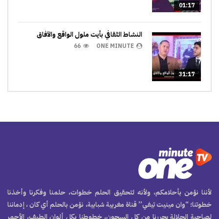
01:17
النشاط الثقافي بأيت ملول الواقع والآفاق
66
ONE MINUTE
31:17
لأننا نؤمن بأحلامكم، ولأنه لتحقيق الحلم خطوات، حلمنا وفكرنا وأخذنا
خطوتنا؛ “وان مينيت تيفي” قناة مغربية شبابية، نؤمن بالحلم أي كان ، إدماننا
لصاحبة الجلالة يحررنا من كل السجون، خطوطنا بكل ألوان الطيف، الأحمر