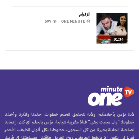
الزقرام
597
ONE MINUTE
01:34
لأننا نؤمن بأحلامكم، ولأنه لتحقيق الحلم خطوات، حلمنا وفكرنا وأخذنا
خطوتنا؛ “وان مينيت تيفي” قناة مغربية شبابية، نؤمن بالحلم أي كان ، إدماننا
لصاحبة الجلالة يحررنا من كل السجون، خطوطنا بكل ألوان الطيف، الأحمر
فيها لن يكون إلا بالخط العريض. روح الفريق طاقتنا، وبساطتنا في قربنا.