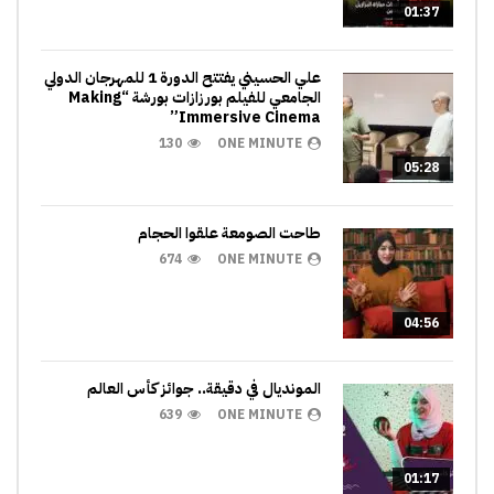
01:37
علي الحسيني يفتتح الدورة 1 للمهرجان الدولي
الجامعي للفيلم بورزازات بورشة “Making
Immersive Cinema”
130
ONE MINUTE
05:28
طاحت الصومعة علقوا الحجام
674
ONE MINUTE
04:56
المونديال في دقيقة.. جوائز كأس العالم
639
ONE MINUTE
01:17