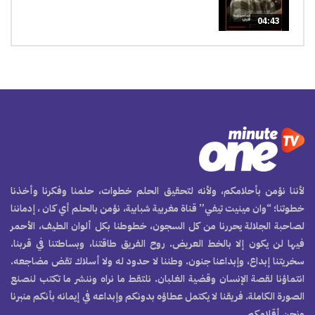
04:43
لأننا نؤمن بأحلامكم، ولأنه لتحقيق الحلم خطوات، حلمنا وفكرنا وأخذنا
خطوتنا؛ “وان مينيت تيفي” قناة مغربية شبابية، نؤمن بالحلم أي كان ، إدماننا
لصاحبة الجلالة يحررنا من كل السجون، خطوطنا بكل ألوان الطيف، الأحمر
فيها لن يكون إلا بالخط العريض. روح الفريق طاقتنا، وبساطتنا في قربنا.
سخريتنا إبداع، وإبداعنا جنون. وطننا لا حدود له ولا أسلاك تقض مضاجعه.
انتماؤنا لقصة الإنسان وقضية الغلبان. نلتقط ما نراه وننشر ما تكتب لنصنع
الصورة الكاملة. فريقنا لا يكتمل عطاؤه بدونكم وإبداعه في إيمانه بأنكم منبرنا
ونحن أقلامكم.