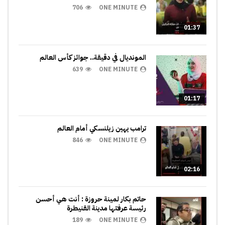
706
ONE MINUTE
01:37
المونديال في دقيقة.. جوائز كأس العالم
639
ONE MINUTE
01:17
ترامب يهين زيلنسكي أمام العالم
846
ONE MINUTE
02:16
حاتم بكار لمينة حروزة : أنت هي أحسن
رئيسة عرفتها مدينة القنيطرة
189
ONE MINUTE