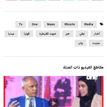
Tv
One
News
Minute
Media
أخبار
تيفي
خير
صوت القنيطرة
قوليا
ميديا
مينيت
وان
مقاطع الفيديو ذات الصلة