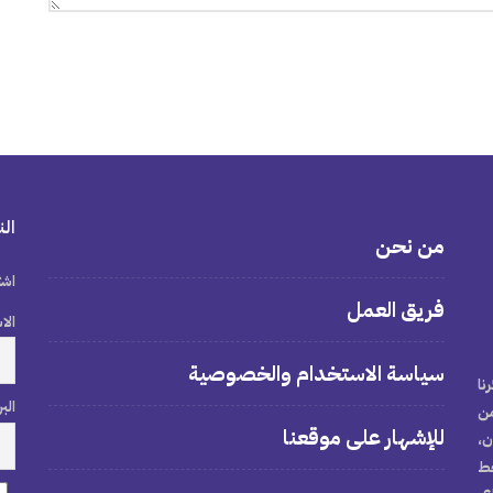
الن
من نحن
اشت
فريق العمل
الا
سياسة الاستخدام والخصوصية
نا
الب
من
للإشهار على موقعنا
ن،
خط