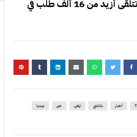
المنصة الرقمية لـدعم السكن تتلقى أزيد من 16 ألف طلب في
T
أخبار
باناشي
تيفي
خير
ميديا