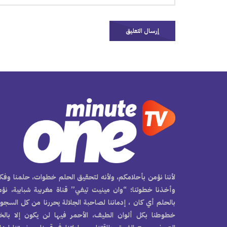
لأننا نؤمن بأحلامكم، ولأنه لتحقيق الحلم خطوات، حلمنا وفكر
وأخذنا خطوتنا؛ “وان مينيت تيفي” قناة مغربية شبابية، نؤ
بالحلم أي كان ، إدماننا لصاحبة الجلالة يحررنا من كل السجو
خطوطنا بكل ألوان الطيف، الأحمر فيها لن يكون إلا بال