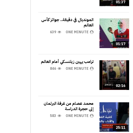
01:37
المونديال في دقيقة.. جوائز كأس
العالم
639
ONE MINUTE
01:17
ترامب يهين زيلنسكي أمام العالم
846
ONE MINUTE
02:16
محمد عصام من غرفة البرلمان
إلى حجرة الدراسة
583
ONE MINUTE
25:11