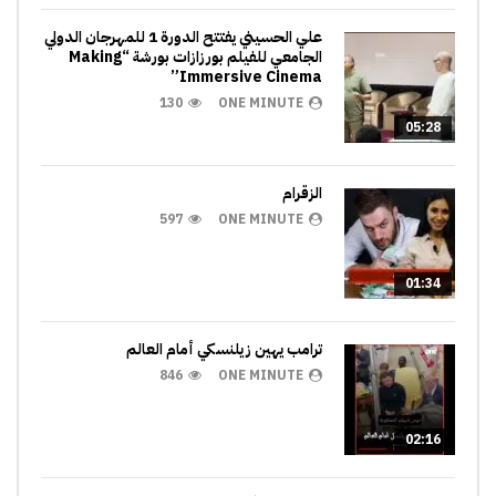
علي الحسيني يفتتح الدورة 1 للمهرجان الدولي
الجامعي للفيلم بورزازات بورشة “Making
Immersive Cinema”
130
ONE MINUTE
05:28
الزقرام
597
ONE MINUTE
01:34
ترامب يهين زيلنسكي أمام العالم
846
ONE MINUTE
02:16