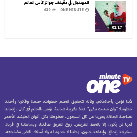
المونديال في دقيقة.. جوائز كأس العالم
639
ONE MINUTE
01:17
لأننا نؤمن بأحلامكم، ولأنه لتحقيق الحلم خطوات، حلمنا وفكرنا وأخذنا
خطوتنا؛ “وان مينيت تيفي” قناة مغربية شبابية، نؤمن بالحلم أي كان ، إدماننا
لصاحبة الجلالة يحررنا من كل السجون، خطوطنا بكل ألوان الطيف، الأحمر
فيها لن يكون إلا بالخط العريض. روح الفريق طاقتنا، وبساطتنا في قربنا.
سخريتنا إبداع، وإبداعنا جنون. وطننا لا حدود له ولا أسلاك تقض مضاجعه.