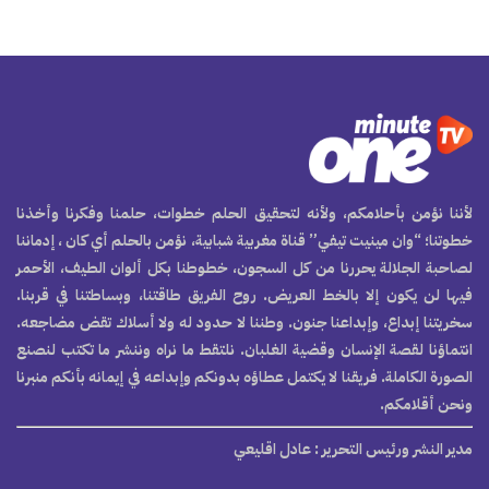
لأننا نؤمن بأحلامكم، ولأنه لتحقيق الحلم خطوات، حلمنا وفكرنا وأخذنا
خطوتنا؛ “وان مينيت تيفي” قناة مغربية شبابية، نؤمن بالحلم أي كان ، إدماننا
لصاحبة الجلالة يحررنا من كل السجون، خطوطنا بكل ألوان الطيف، الأحمر
فيها لن يكون إلا بالخط العريض. روح الفريق طاقتنا، وبساطتنا في قربنا.
سخريتنا إبداع، وإبداعنا جنون. وطننا لا حدود له ولا أسلاك تقض مضاجعه.
انتماؤنا لقصة الإنسان وقضية الغلبان. نلتقط ما نراه وننشر ما تكتب لنصنع
الصورة الكاملة. فريقنا لا يكتمل عطاؤه بدونكم وإبداعه في إيمانه بأنكم منبرنا
ونحن أقلامكم.
مدير النشر ورئيس التحرير
: عادل اقليعي