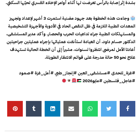
بشدة إثر إصابة بالرأس تعرضت لها أثناء أوامر الإخلاء القسري لحيّها السكني.
وجاءت هذه الخطوة بعد جهود مضنية استمرت 3 أشهر لإعداد وتجهيز
المعدات الطبية اللازمة في ظل النقص الحاد في الأدوية والأجهزة التشخيصية
والمستهلكات الطبية جراء تداعيات الحرب والحصار. وأكد مدير المستشفى،
الدكتور حسام داود، أن العيادة استأنفت عملياتها بإجراء عمليتين جراحيتين
أعادتا الأمل لمرضى انتظروا لسنوات، مشيراً إلى أن الخطة الحالية تستهدف
علاج نحو 50 حالة مدرجة على قوائم الانتظار الطويلة.
#غزة_تتحدى #مستشفى_العين #إنجاز_طبي #أمل_غزة #صمود
#عاجل_فلسطين #مايو2026