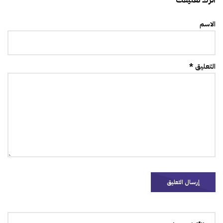
اترك تعليقك
الاسم
التعليق *