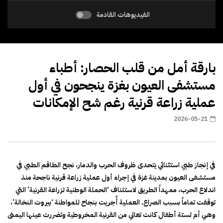
الفيديوهات القادمة
بارقة أمل من قلب الحصار: أطباء
مستشفى العيون بغزة ينجحون في أول
عملية زراعة قرنية رغم شح الإمكانات
2026-05-21
في إنجاز طبي استثنائي يتحدى ظروف الحرب والدمار، نجح الطاقم الطبي في
مستشفى العيون بمدينة غزة في إجراء أول عملية زراعة قرنية ناجحة منذ
اندلاع الحرب، ممهداً الطريق لاستئناف ‘الحملة الوطنية لزراعة القرنية’ التي
توقفت تماماً بسبب الصراع. العملية أُجريت بنجاح للمواطنة ‘بيروت النخالة’،
وهي أم لستة أطفال كانت تعاني من القرنية المخروطية وتضررت عينها اليمنى