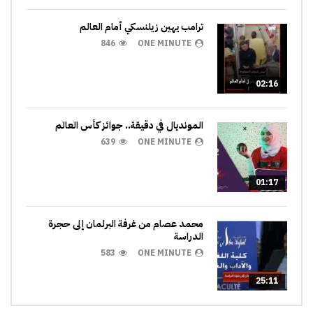
ترامب يهين زيلنسكي أمام العالم
846
ONE MINUTE
02:16
المونديال في دقيقة.. جوائز كأس العالم
639
ONE MINUTE
01:17
محمد عصام من غرفة البرلمان إلى حجرة
الدراسة
583
ONE MINUTE
25:11