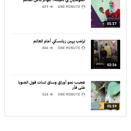
639
ONE MINUTE
01:17
ترامب يهين زيلنسكي أمام العالم
846
ONE MINUTE
02:16
عجيب نمو أوراق وساق لنبات فول الصويا
على فأر
524
ONE MINUTE
01:19