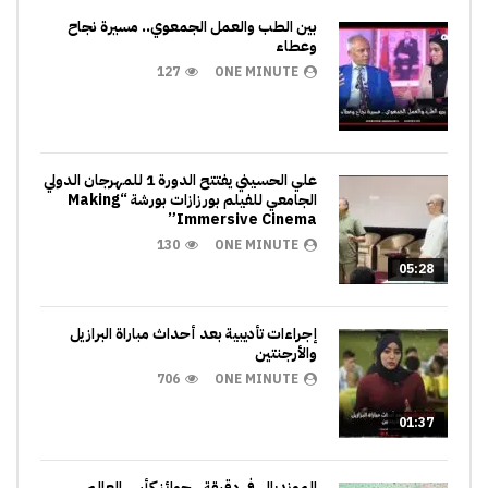
بين الطب والعمل الجمعوي.. مسيرة نجاح
وعطاء
127
ONE MINUTE
علي الحسيني يفتتح الدورة 1 للمهرجان الدولي
الجامعي للفيلم بورزازات بورشة “Making
Immersive Cinema”
130
ONE MINUTE
05:28
إجراءات تأديبية بعد أحداث مباراة البرازيل
والأرجنتين
706
ONE MINUTE
01:37
المونديال في دقيقة.. جوائز كأس العالم