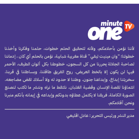
لأننا نؤمن بأحلامكم، ولأنه لتحقيق الحلم خطوات، حلمنا وفكرنا وأخذنا
خطوتنا؛ “وان مينيت تيفي” قناة مغربية شبابية، نؤمن بالحلم أي كان ، إدماننا
لصاحبة الجلالة يحررنا من كل السجون، خطوطنا بكل ألوان الطيف، الأحمر
فيها لن يكون إلا بالخط العريض. روح الفريق طاقتنا، وبساطتنا في قربنا.
سخريتنا إبداع، وإبداعنا جنون. وطننا لا حدود له ولا أسلاك تقض مضاجعه.
انتماؤنا لقصة الإنسان وقضية الغلبان. نلتقط ما نراه وننشر ما تكتب لنصنع
الصورة الكاملة. فريقنا لا يكتمل عطاؤه بدونكم وإبداعه في إيمانه بأنكم منبرنا
ونحن أقلامكم.
مدير النشر ورئيس التحرير
: عادل اقليعي