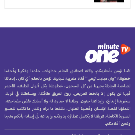
لأننا نؤمن بأحلامكم، ولأنه لتحقيق الحلم خطوات، حلمنا وفكرنا وأخذنا
خطوتنا؛ “وان مينيت تيفي” قناة مغربية شبابية، نؤمن بالحلم أي كان ، إدماننا
لصاحبة الجلالة يحررنا من كل السجون، خطوطنا بكل ألوان الطيف، الأحمر
فيها لن يكون إلا بالخط العريض. روح الفريق طاقتنا، وبساطتنا في قربنا.
سخريتنا إبداع، وإبداعنا جنون. وطننا لا حدود له ولا أسلاك تقض مضاجعه.
انتماؤنا لقصة الإنسان وقضية الغلبان. نلتقط ما نراه وننشر ما تكتب لنصنع
الصورة الكاملة. فريقنا لا يكتمل عطاؤه بدونكم وإبداعه في إيمانه بأنكم منبرنا
ونحن أقلامكم.