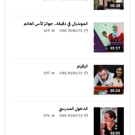
05:28
المونديال في دقيقة.. جوائز كأس العالم
639
ONE MINUTE
01:17
الزقرام
597
ONE MINUTE
01:34
الدخول المدرسي
576
ONE MINUTE
02:50