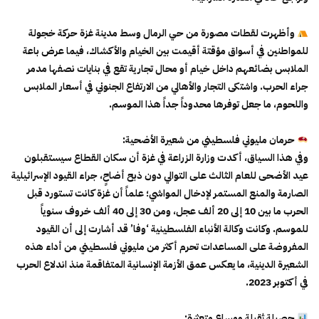
وأظهرت لقطات مصورة من حي الرمال وسط مدينة غزة حركة خجولة
للمواطنين في أسواق مؤقتة أقيمت بين الخيام والأكشاك، فيما عرض باعة
الملابس بضائعهم داخل خيام أو محال تجارية تقع في بنايات نصفها مدمر
جراء الحرب. واشتكى التجار والأهالي من الارتفاع الجنوني في أسعار الملابس
واللحوم، ما جعل توفرها محدوداً جداً هذا الموسم.
حرمان مليوني فلسطيني من شعيرة الأضحية:
وفي هذا السياق، أكدت وزارة الزراعة في غزة أن سكان القطاع سيستقبلون
عيد الأضحى للعام الثالث على التوالي دون ذبح أضاحٍ، جراء القيود الإسرائيلية
الصارمة والمنع المستمر لإدخال المواشي؛ علماً أن غزة كانت تستورد قبل
الحرب ما بين 10 إلى 20 ألف عجل، ومن 30 إلى 40 ألف خروف سنوياً
للموسم. وكانت وكالة الأنباء الفلسطينية ‘وفا’ قد أشارت إلى أن القيود
المفروضة على المساعدات تحرم أكثر من مليوني فلسطيني من أداء هذه
الشعيرة الدينية، ما يعكس عمق الأزمة الإنسانية المتفاقمة منذ اندلاع الحرب
في أكتوبر 2023.
حصيلة ثقيلة ومساعٍ متعثرة: