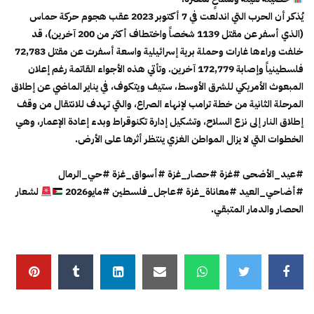
يُذكر أن الحرب التي اندلعت في 7 أكتوبر 2023 عقب هجوم حركة حماس
(الذي أسفر عن مقتل 1139 شخصاً واختطاف أكثر من 200 آخرين)، قد
خلفت وراءها غارات وحملة برية إسرائيلية واسعة أسفرت عن مقتل 72,783
فلسطينياً وإصابة 172,779 آخرين. وتأتي هذه الأجواء القاتمة رغم إعلان
المبعوث الأمريكي للشرق الأوسط، ستيف ويتكوف، في يناير الماضي عن إطلاق
المرحلة الثانية من خطة ترامب لإنهاء الصراع، والتي تهدف للانتقال من وقف
إطلاق النار إلى نزع السلاح، وتشكيل إدارة تكنوقراط وبدء إعادة الإعمار، وهي
الخطوات التي لا يزال المواطن الغزي ينتظر أثرها على الأرض.
#عيد_الأضحى #غزة #حصار_غزة #أسواق_غزة #حي_الرمال
#أضاحي_العيد #معاناة_غزة #عاجل_فلسطين #مايو2026
لشعار
الحصار والدمار المتبقي.