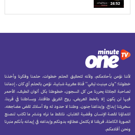
24:52
لأننا نؤمن بأحلامكم، ولأنه لتحقيق الحلم خطوات، حلمنا وفكرنا وأخذنا
خطوتنا؛ “وان مينيت تيفي” قناة مغربية شبابية، نؤمن بالحلم أي كان ، إدماننا
لصاحبة الجلالة يحررنا من كل السجون، خطوطنا بكل ألوان الطيف، الأحمر
فيها لن يكون إلا بالخط العريض. روح الفريق طاقتنا، وبساطتنا في قربنا.
سخريتنا إبداع، وإبداعنا جنون. وطننا لا حدود له ولا أسلاك تقض مضاجعه.
انتماؤنا لقصة الإنسان وقضية الغلبان. نلتقط ما نراه وننشر ما تكتب لنصنع
الصورة الكاملة. فريقنا لا يكتمل عطاؤه بدونكم وإبداعه في إيمانه بأنكم منبرنا
ونحن أقلامكم.