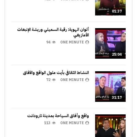
01:37
ألوان الهوية: رقية السميلي وريشة الإنبعاث
الأمازيغي
94
ONE MINUTE
25:04
النشاط الثقافي بأيت ملول الواقع والآفاق
72
ONE MINUTE
31:17
واقع وأفاق السياحة بمدينة تارودانت
113
ONE MINUTE