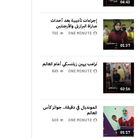
04:43
إجراءات تأديبية بعد أحداث
مباراة البرازيل والأرجنتين
703
ONE MINUTE
01:37
ترامب يهين زيلنسكي أمام العالم
845
ONE MINUTE
02:16
المونديال في دقيقة.. جوائز كأس
العالم
638
ONE MINUTE
01:17