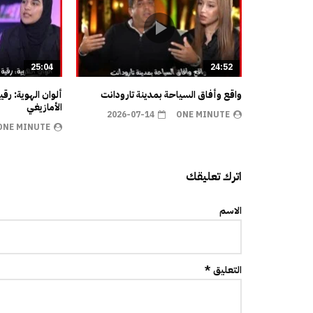
25:04
24:52
واقع وأفاق السياحة بمدينة تارودانت
ألوان الهوية: رق
الأمازيغي
2026-07-14
ONE MINUTE
ONE MINUTE
اترك تعليقك
الاسم
التعليق *