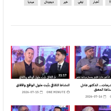
T
أخبار
تيفي
خير
ديجيتال
ميديا
31:17
مدرجات… الدكتور عادل
النشاط الثقافي بأيت ملول الواقع والآفاق
اعة المعنى
2026-07-15
ONE MINUTE
2026-07-16