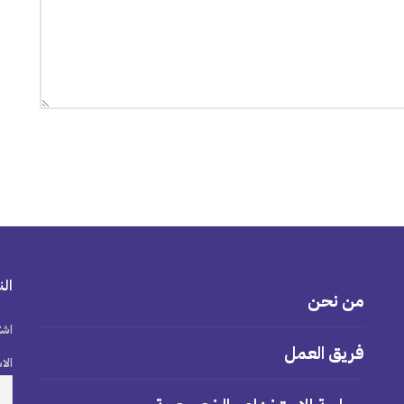
الن
من نحن
اشت
فريق العمل
الا