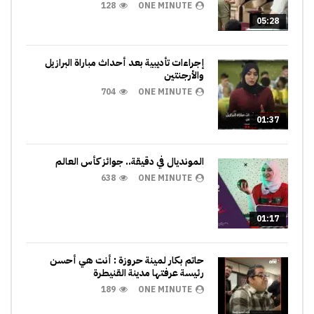
128
ONE MINUTE
05:28
إجراءات تأديبية بعد أحداث مباراة البرازيل
والأرجنتين
704
ONE MINUTE
01:37
المونديال في دقيقة.. جوائز كأس العالم
638
ONE MINUTE
01:17
حاتم بكار لمينة حروزة : أنت هي أحسن
رئيسة عرفتها مدينة القنيطرة
189
ONE MINUTE