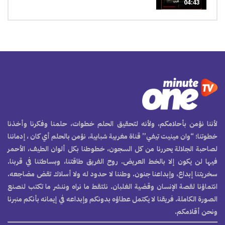
04:43
لأننا نؤمن بأحلامكم، ولأنه لتحقيق الحلم خطوات، حلمنا وفكرنا وأخذنا
خطوتنا؛ “وان مينيت تيفي” قناة مغربية شبابية، نؤمن بالحلم أي كان ، إدماننا
لصاحبة الجلالة يحررنا من كل السجون، خطوطنا بكل ألوان الطيف، الأحمر
فيها لن يكون إلا بالخط العريض. روح الفريق طاقتنا، وبساطتنا في قربنا.
سخريتنا إبداع، وإبداعنا جنون. وطننا لا حدود له ولا أسلاك تقض مضاجعه.
انتماؤنا لقصة الإنسان وقضية الغلبان. نلتقط ما نراه وننشر ما تكتب لنصنع
الصورة الكاملة. فريقنا لا يكتمل عطاؤه بدونكم وإبداعه في إيمانه بأنكم منبرنا
ونحن أقلامكم.