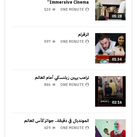
Immersive Cinema”
130
ONE MINUTE
05:28
الزقرام
597
ONE MINUTE
01:34
ترامب يهين زيلنسكي أمام العالم
846
ONE MINUTE
02:16
المونديال في دقيقة.. جوائز كأس العالم
639
ONE MINUTE