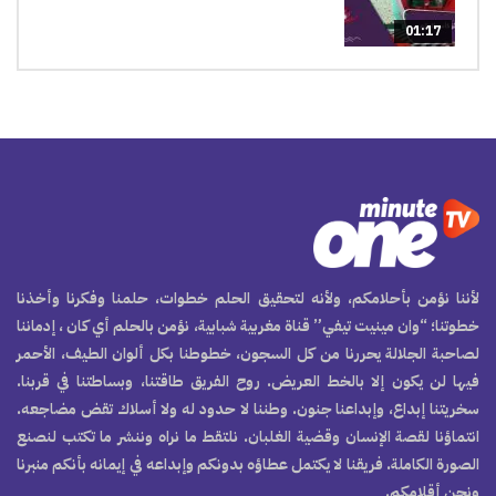
01:17
لأننا نؤمن بأحلامكم، ولأنه لتحقيق الحلم خطوات، حلمنا وفكرنا وأخذنا
خطوتنا؛ “وان مينيت تيفي” قناة مغربية شبابية، نؤمن بالحلم أي كان ، إدماننا
لصاحبة الجلالة يحررنا من كل السجون، خطوطنا بكل ألوان الطيف، الأحمر
فيها لن يكون إلا بالخط العريض. روح الفريق طاقتنا، وبساطتنا في قربنا.
سخريتنا إبداع، وإبداعنا جنون. وطننا لا حدود له ولا أسلاك تقض مضاجعه.
انتماؤنا لقصة الإنسان وقضية الغلبان. نلتقط ما نراه وننشر ما تكتب لنصنع
الصورة الكاملة. فريقنا لا يكتمل عطاؤه بدونكم وإبداعه في إيمانه بأنكم منبرنا
ونحن أقلامكم.