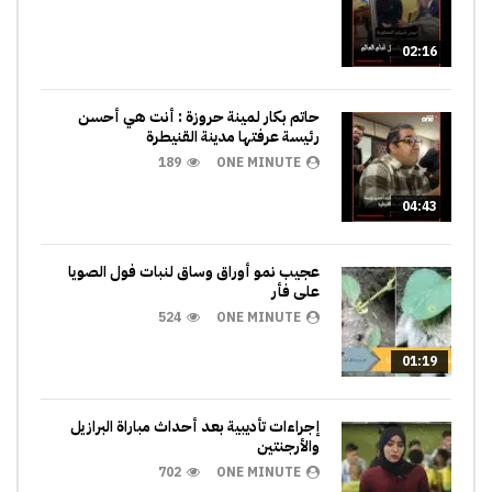
02:16
حاتم بكار لمينة حروزة : أنت هي أحسن
رئيسة عرفتها مدينة القنيطرة
189
ONE MINUTE
04:43
عجيب نمو أوراق وساق لنبات فول الصويا
على فأر
524
ONE MINUTE
01:19
إجراءات تأديبية بعد أحداث مباراة البرازيل
والأرجنتين
702
ONE MINUTE