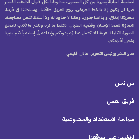
لصاحبة الجلالة يحررنا من كل السجون، خطوطنا بكل ألوان الطيف، الأحمر
فيها لن يكون إلا بالخط العريض. روح الفريق طاقتنا، وبساطتنا في قربنا.
سخريتنا إبداع، وإبداعنا جنون. وطننا لا حدود له ولا أسلاك تقض مضاجعه.
انتماؤنا لقصة الإنسان وقضية الغلبان. نلتقط ما نراه وننشر ما تكتب لنصنع
الصورة الكاملة. فريقنا لا يكتمل عطاؤه بدونكم وإبداعه في إيمانه بأنكم منبرنا
ونحن أقلامكم.
مدير النشر ورئيس التحرير
: عادل اقليعي
من نحن
فريق العمل
سياسة الاستخدام والخصوصية
للإشهار على موقعنا