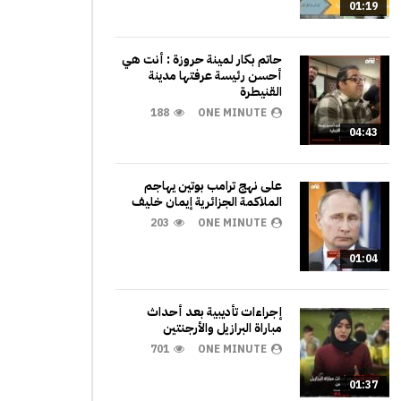
01:19
حاتم بكار لمينة حروزة : أنت هي
أحسن رئيسة عرفتها مدينة
القنيطرة
188
ONE MINUTE
04:43
على نهج ترامب بوتين يهاجم
الملاكمة الجزائرية إيمان خليف
203
ONE MINUTE
01:04
إجراءات تأديبية بعد أحداث
مباراة البرازيل والأرجنتين
701
ONE MINUTE
01:37