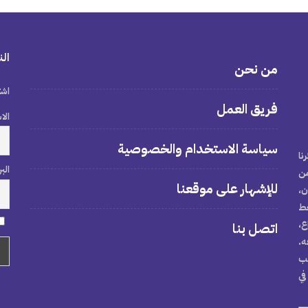
الن
من نحن
اشت
فريق العمل
الا
سياسة الاستخدام والخصوصية
نا
الب
من
للإشهار على موقعنا
ن،
خط
ع،
اتصل بنا
ه.
تب
في