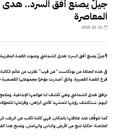
جيلٌ يصنع أفق السرد.. هدى 
المعاصرة
2025-11-22
🎙جيلٌ يصنع أفق السرد: هدى الشماشي وصوت القصة المغربية 
فرع القصة القصيرة، والتي أصدرت مؤخرًا مجموعتها القصصية «لع
نرافق هدى الشماشي وهي تكشف لنا عوالمها الإبداعية. وملامح 
اليوم. نستكشف رؤيتها للمشهد الأدبي الراهن، وقراءتها للتحوّلا
كما نتوقّف عند علاقتها بالمكان، فهي كاتبة تكتب عن الريف، الر
الخاصة؛ حكاية تنبع من الأرض والناس والهامش، وتمنح هذا الفضا