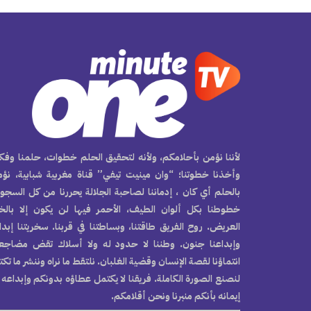
لأننا نؤمن بأحلامكم، ولأنه لتحقيق الحلم خطوات، حلمنا وفكر
وأخذنا خطوتنا؛ “وان مينيت تيفي” قناة مغربية شبابية، نؤ
بالحلم أي كان ، إدماننا لصاحبة الجلالة يحررنا من كل السجو
خطوطنا بكل ألوان الطيف، الأحمر فيها لن يكون إلا بال
العريض. روح الفريق طاقتنا، وبساطتنا في قربنا. سخريتنا إبدا
وإبداعنا جنون. وطننا لا حدود له ولا أسلاك تقض مضاجع
انتماؤنا لقصة الإنسان وقضية الغلبان. نلتقط ما نراه وننشر ما تك
لنصنع الصورة الكاملة. فريقنا لا يكتمل عطاؤه بدونكم وإبداعه 
إيمانه بأنكم منبرنا ونحن أقلامكم.