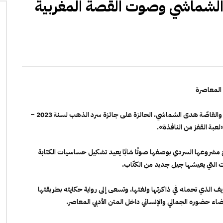
الشماشي وصوت القصة المغربية
المعاصرة
في هذه الحلقة من بودكاست “عن قرب” نقترب من عالَم الكاتبة والقاصّة هدى الشماشي، الحائزة على جائزة سرد الذهب لسنة 2023 –
بة القفز من النافذة».
مشروعها السردي بوصفها صوتًا شابًا يعيد تشكيل حساسيات الكتابة
ت التي يعيشها جيل جديد من الكتّاب.
يف الذي تحمله في ذاكرتها ولغتها، وتسعى إلى رواية حكايته بطريقتها
ء حضوره الجمالي والإنساني داخل المتن الأدبي المعاصر.