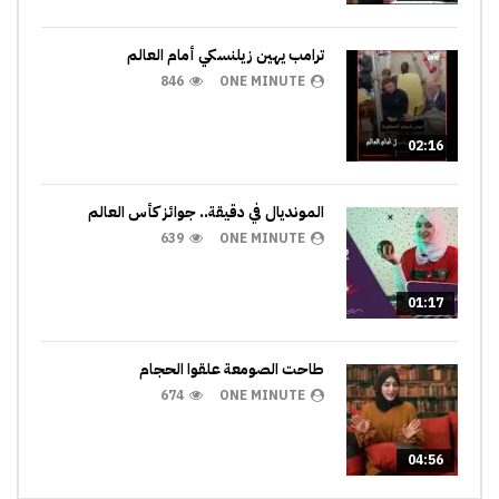
ترامب يهين زيلنسكي أمام العالم
846
ONE MINUTE
02:16
المونديال في دقيقة.. جوائز كأس العالم
639
ONE MINUTE
01:17
طاحت الصومعة علقوا الحجام
674
ONE MINUTE
04:56