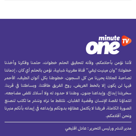
لأننا نؤمن بأحلامكم، ولأنه لتحقيق الحلم خطوات، حلمنا وفكرنا وأخذنا
خطوتنا؛ “وان مينيت تيفي” قناة مغربية شبابية، نؤمن بالحلم أي كان ، إدماننا
لصاحبة الجلالة يحررنا من كل السجون، خطوطنا بكل ألوان الطيف، الأحمر
فيها لن يكون إلا بالخط العريض. روح الفريق طاقتنا، وبساطتنا في قربنا.
سخريتنا إبداع، وإبداعنا جنون. وطننا لا حدود له ولا أسلاك تقض مضاجعه.
انتماؤنا لقصة الإنسان وقضية الغلبان. نلتقط ما نراه وننشر ما تكتب لنصنع
الصورة الكاملة. فريقنا لا يكتمل عطاؤه بدونكم وإبداعه في إيمانه بأنكم منبرنا
ونحن أقلامكم.
مدير النشر ورئيس التحرير
: عادل اقليعي