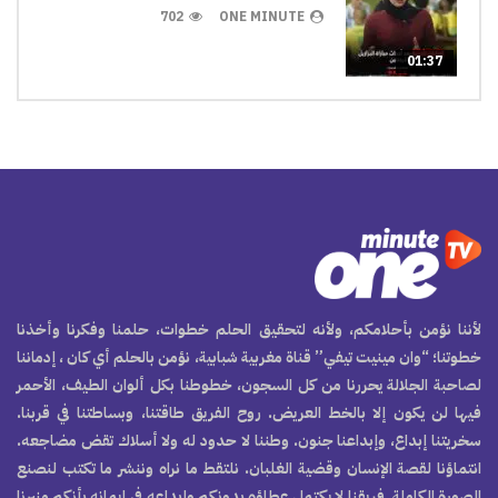
702
ONE MINUTE
01:37
لأننا نؤمن بأحلامكم، ولأنه لتحقيق الحلم خطوات، حلمنا وفكرنا وأخذنا
خطوتنا؛ “وان مينيت تيفي” قناة مغربية شبابية، نؤمن بالحلم أي كان ، إدماننا
لصاحبة الجلالة يحررنا من كل السجون، خطوطنا بكل ألوان الطيف، الأحمر
فيها لن يكون إلا بالخط العريض. روح الفريق طاقتنا، وبساطتنا في قربنا.
سخريتنا إبداع، وإبداعنا جنون. وطننا لا حدود له ولا أسلاك تقض مضاجعه.
انتماؤنا لقصة الإنسان وقضية الغلبان. نلتقط ما نراه وننشر ما تكتب لنصنع
الصورة الكاملة. فريقنا لا يكتمل عطاؤه بدونكم وإبداعه في إيمانه بأنكم منبرنا