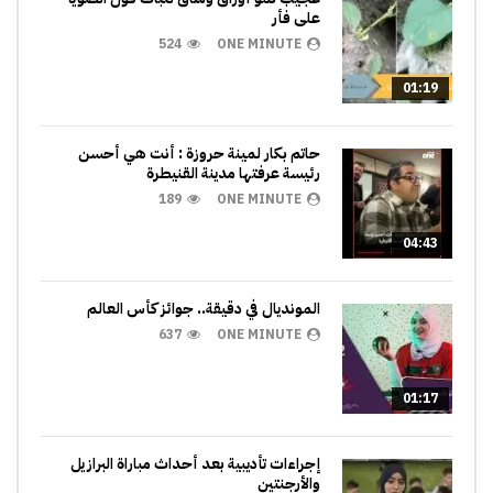
على فأر
524
ONE MINUTE
01:19
حاتم بكار لمينة حروزة : أنت هي أحسن
رئيسة عرفتها مدينة القنيطرة
189
ONE MINUTE
04:43
المونديال في دقيقة.. جوائز كأس العالم
637
ONE MINUTE
01:17
إجراءات تأديبية بعد أحداث مباراة البرازيل
والأرجنتين