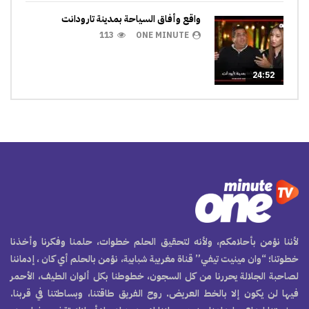
واقع وأفاق السياحة بمدينة تارودانت
113
ONE MINUTE
24:52
لأننا نؤمن بأحلامكم، ولأنه لتحقيق الحلم خطوات، حلمنا وفكرنا وأخذنا
خطوتنا؛ “وان مينيت تيفي” قناة مغربية شبابية، نؤمن بالحلم أي كان ، إدماننا
لصاحبة الجلالة يحررنا من كل السجون، خطوطنا بكل ألوان الطيف، الأحمر
فيها لن يكون إلا بالخط العريض. روح الفريق طاقتنا، وبساطتنا في قربنا.