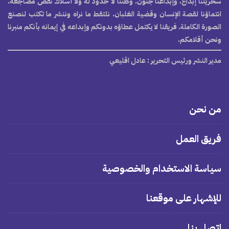
سخريتنا إبداع، وإبداعنا جنون. وطننا لا حدود له ولا أسلاك تقض مضاجعه.
انتماؤنا لقصة الإنسان وقضية الغلبان. نلتقط ما نراه وننشر ما تكتب لنصنع
الصورة الكاملة. فريقنا لا يكتمل عطاؤه بدونكم وإبداعه في إيمانه بأنكم منبرنا
ونحن أقلامكم.
مدير النشر ورئيس التحرير
: عادل اقليعي
من نحن
فريق العمل
سياسة الاستخدام والخصوصية
للإشهار على موقعنا
اتصل بنا