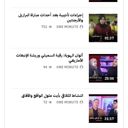
إجراءات تأديبية بعد أحداث مباراة البرازيل
والأرجنتين
711
ONE MINUTE
01:37
ألوان الهوية: رقية السميلي وريشة الإنبعاث
الأمازيغي
94
ONE MINUTE
25:04
النشاط الثقافي بأيت ملول الواقع والآفاق
72
ONE MINUTE
31:17