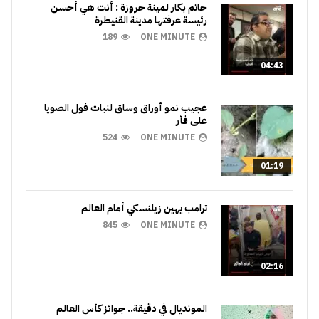
حاتم بكار لمينة حروزة : أنت هي أحسن
رئيسة عرفتها مدينة القنيطرة
189
ONE MINUTE
04:43
عجيب نمو أوراق وساق لنبات فول الصويا
على فأر
524
ONE MINUTE
01:19
ترامب يهين زيلنسكي أمام العالم
845
ONE MINUTE
02:16
المونديال في دقيقة.. جوائز كأس العالم