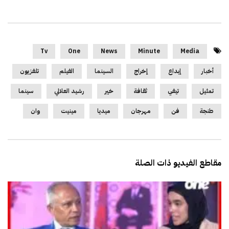
Tv
One
News
Minute
Media
أخبار
إبداع
إخراج
السينما
الفيلم
تلفزيون
تمثيل
تيفي
ثقافة
خير
رشيد العلالي
سينما
طنجة
فن
مهرجان
ميديا
مينيت
وان
مقاطع الفيديو ذات الصلة