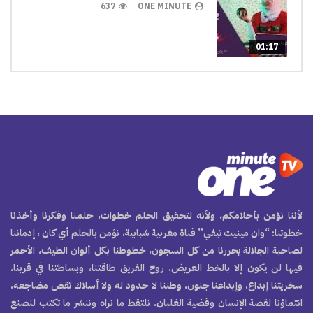
637
ONE MINUTE
01:17
لأننا نؤمن بأحلامكم، ولأنه لتحقيق الحلم خطوات، حلمنا وفكرنا وأخذنا
خطوتنا؛ “وان مينيت تيفي” قناة مغربية شبابية، نؤمن بالحلم أي كان ، إدماننا
لصاحبة الجلالة يحررنا من كل السجون، خطوطنا بكل ألوان الطيف، الأحمر
فيها لن يكون إلا بالخط العريض. روح الفريق طاقتنا، وبساطتنا في قربنا.
سخريتنا إبداع، وإبداعنا جنون. وطننا لا حدود له ولا أسلاك تقض مضاجعه.
انتماؤنا لقصة الإنسان وقضية الغلبان. نلتقط ما نراه وننشر ما تكتب لنصنع