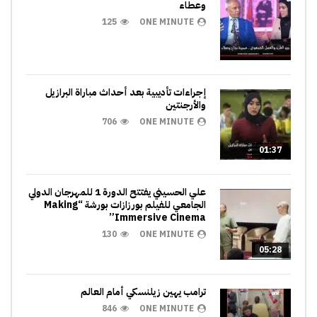
وعطاء
125
ONE MINUTE
إجراءات تأديبية بعد أحداث مباراة البرازيل
والأرجنتين
706
ONE MINUTE
01:37
علي الحسيني يفتتح الدورة 1 للمهرجان الدولي
الجامعي للفيلم بورزازات بورشة “Making
Immersive Cinema”
130
ONE MINUTE
05:28
ترامب يهين زيلنسكي أمام العالم
846
ONE MINUTE