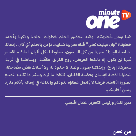
لأننا نؤمن بأحلامكم، ولأنه لتحقيق الحلم خطوات، حلمنا وفكرنا وأخذنا
خطوتنا؛ “وان مينيت تيفي” قناة مغربية شبابية، نؤمن بالحلم أي كان ، إدماننا
لصاحبة الجلالة يحررنا من كل السجون، خطوطنا بكل ألوان الطيف، الأحمر
فيها لن يكون إلا بالخط العريض. روح الفريق طاقتنا، وبساطتنا في قربنا.
سخريتنا إبداع، وإبداعنا جنون. وطننا لا حدود له ولا أسلاك تقض مضاجعه.
انتماؤنا لقصة الإنسان وقضية الغلبان. نلتقط ما نراه وننشر ما تكتب لنصنع
الصورة الكاملة. فريقنا لا يكتمل عطاؤه بدونكم وإبداعه في إيمانه بأنكم منبرنا
ونحن أقلامكم.
مدير النشر ورئيس التحرير
: عادل اقليعي
من نحن