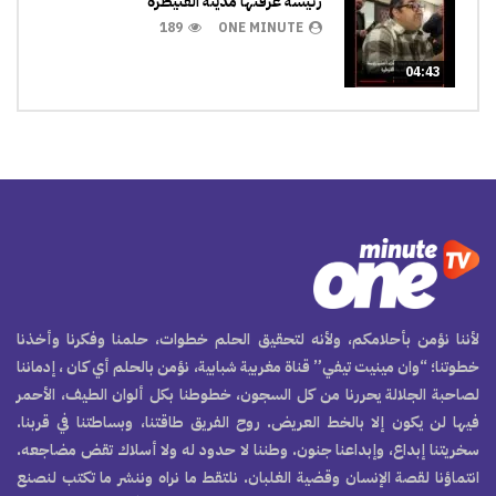
رئيسة عرفتها مدينة القنيطرة
189
ONE MINUTE
04:43
لأننا نؤمن بأحلامكم، ولأنه لتحقيق الحلم خطوات، حلمنا وفكرنا وأخذنا
خطوتنا؛ “وان مينيت تيفي” قناة مغربية شبابية، نؤمن بالحلم أي كان ، إدماننا
لصاحبة الجلالة يحررنا من كل السجون، خطوطنا بكل ألوان الطيف، الأحمر
فيها لن يكون إلا بالخط العريض. روح الفريق طاقتنا، وبساطتنا في قربنا.
سخريتنا إبداع، وإبداعنا جنون. وطننا لا حدود له ولا أسلاك تقض مضاجعه.
انتماؤنا لقصة الإنسان وقضية الغلبان. نلتقط ما نراه وننشر ما تكتب لنصنع