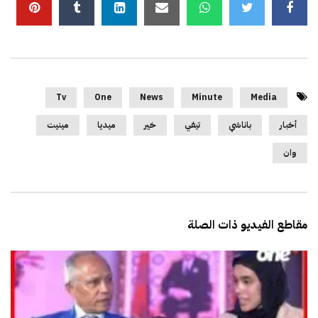
Tv
One
News
Minute
Media
أخبار
باناشي
تيفي
خير
ميديا
مينيت
وان
مقاطع الفيديو ذات الصلة