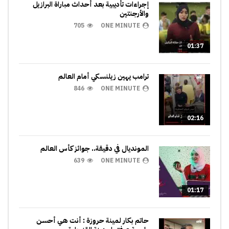
إجراءات تأديبية بعد أحداث مباراة البرازيل
والأرجنتين
705
ONE MINUTE
01:37
ترامب يهين زيلنسكي أمام العالم
846
ONE MINUTE
02:16
المونديال في دقيقة.. جوائز كأس العالم
639
ONE MINUTE
01:17
حاتم بكار لمينة حروزة : أنت هي أحسن