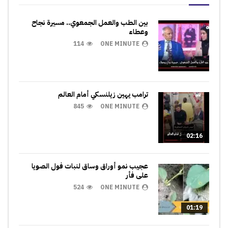
بين الطب والعمل الجمعوي.. مسيرة نجاح
وعطاء
114
ONE MINUTE
ترامب يهين زيلنسكي أمام العالم
845
ONE MINUTE
02:16
عجيب نمو أوراق وساق لنبات فول الصويا
على فأر
524
ONE MINUTE
01:19