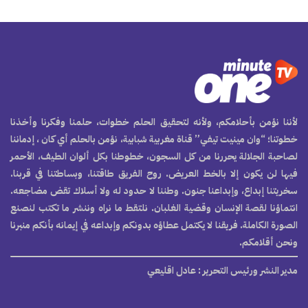
لأننا نؤمن بأحلامكم، ولأنه لتحقيق الحلم خطوات، حلمنا وفكرنا وأخذنا
خطوتنا؛ “وان مينيت تيفي” قناة مغربية شبابية، نؤمن بالحلم أي كان ، إدماننا
لصاحبة الجلالة يحررنا من كل السجون، خطوطنا بكل ألوان الطيف، الأحمر
فيها لن يكون إلا بالخط العريض. روح الفريق طاقتنا، وبساطتنا في قربنا.
سخريتنا إبداع، وإبداعنا جنون. وطننا لا حدود له ولا أسلاك تقض مضاجعه.
انتماؤنا لقصة الإنسان وقضية الغلبان. نلتقط ما نراه وننشر ما تكتب لنصنع
الصورة الكاملة. فريقنا لا يكتمل عطاؤه بدونكم وإبداعه في إيمانه بأنكم منبرنا
ونحن أقلامكم.
مدير النشر ورئيس التحرير
: عادل اقليعي