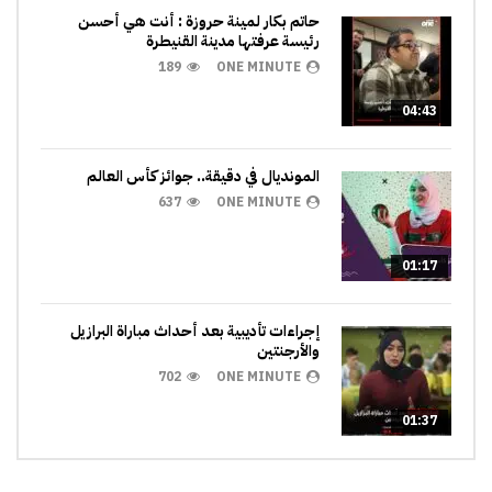
حاتم بكار لمينة حروزة : أنت هي أحسن
رئيسة عرفتها مدينة القنيطرة
189
ONE MINUTE
04:43
المونديال في دقيقة.. جوائز كأس العالم
637
ONE MINUTE
01:17
إجراءات تأديبية بعد أحداث مباراة البرازيل
والأرجنتين
702
ONE MINUTE
01:37