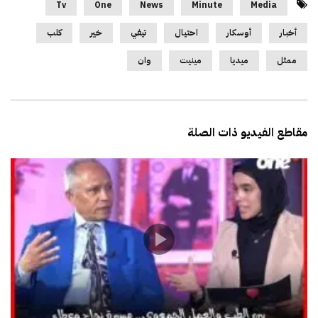
Tv
One
News
Minute
Media
أخبار
أوسكار
احتيال
تيفي
خير
كلب
ممثل
ميديا
مينيت
وان
مقاطع الفيديو ذات الصلة