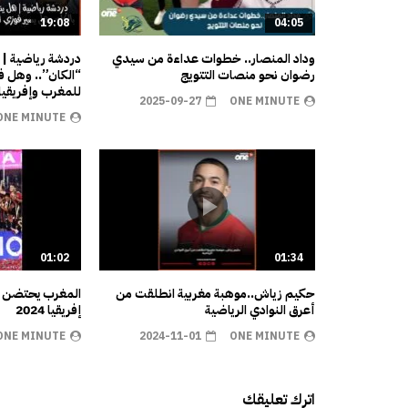
19:08
04:05
وداد المنصار.. خطوات عداءة من سيدي
دردشة رياضية | 
رضوان نحو منصات التتويج
“الكان”.. وهل ف
للمغرب وإفريقيا
2025-09-27
ONE MINUTE
ONE MINUTE
01:02
01:34
حكيم زياش..موهبة مغربية انطلقت من
المغرب يحتضن ن
أعرق النوادي الرياضية
إفريقيا 2024
ONE MINUTE
2024-11-01
ONE MINUTE
اترك تعليقك