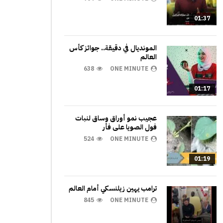
01:37
المونديال في دقيقة.. جوائز كأس
العالم
638
ONE MINUTE
01:17
عجيب نمو أوراق وساق لنبات
فول الصويا على فأر
524
ONE MINUTE
01:19
ترامب يهين زيلنسكي أمام العالم
845
ONE MINUTE