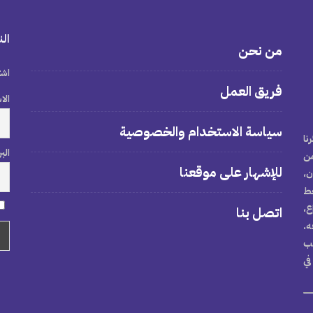
الن
من نحن
اشت
فريق العمل
الا
سياسة الاستخدام والخصوصية
نا
الب
من
للإشهار على موقعنا
ن،
خط
ع،
اتصل بنا
ه.
تب
في