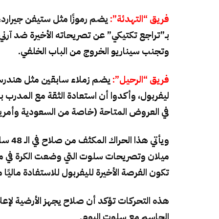
فريق “التهدئة”:
يضم رموزًا مثل ستيفن جيرارد،
بـ”تراجع تكتيكي” عن تصريحاته الأخيرة ضد آرن
وتجنب سيناريو الخروج من الباب الخلفي.
فريق “الرحيل”:
يضم زملاء سابقين مثل هندرسون
ليفربول، وأكدوا أن استعادة الثقة مع المدرب ب
في العروض المتاحة (خاصة من السعودية وأمريكا)
ويأتي 
ميلان وتصريحات سلوت التي وضعت الكرة في ملعب
تكون الفرصة الأخيرة لليفربول للاستفادة ماليًا 
هذه التحركات تؤكد أن صلاح يجهز الأرضية لإعل
الحاسم مع سلوت اليوم.