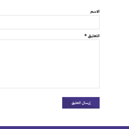
الاسم
التعليق *