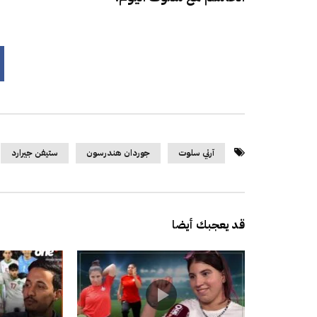
آرني سلوت
جوردان هندرسون
ستيفن جيرارد
قد يعجبك أيضا