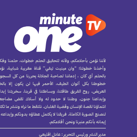
لأننا نؤمن بأحلامكم، ولأنه لتحقيق الحلم خطوات، حلمنا وفكر
وأخذنا خطوتنا؛ “وان مينيت تيفي” قناة مغربية شبابية، نؤ
بالحلم أي كان ، إدماننا لصاحبة الجلالة يحررنا من كل السجو
خطوطنا بكل ألوان الطيف، الأحمر فيها لن يكون إلا بال
العريض. روح الفريق طاقتنا، وبساطتنا في قربنا. سخريتنا إبدا
وإبداعنا جنون. وطننا لا حدود له ولا أسلاك تقض مضاجع
انتماؤنا لقصة الإنسان وقضية الغلبان. نلتقط ما نراه وننشر ما تك
لنصنع الصورة الكاملة. فريقنا لا يكتمل عطاؤه بدونكم وإبداعه 
إيمانه بأنكم منبرنا ونحن أقلامكم.
مدير النشر ورئيس التحرير
: عادل اقليعي