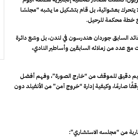
ن النجم المصري لا يتحرك بعشوائية، بل قام بتشكيل ما يشبه “مجلسًا
ع خطة محكمة للرحيل.
ائد السابق جوردان هندرسون في لندن، بل وسّع دائرة
مع عدد من زملائه السابقين وأساطير النادي،
يم دقيق للموقف من “خارج الصورة”، وفهم أفضل
فًا صارمًا، وكيفية إدارة “خروج آمن” من الأنفيلد دون
اربة من “مجلسه الاستشاري”: