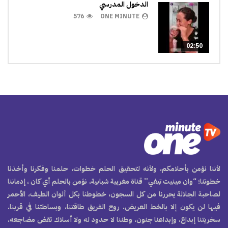
الدخول المدرسي
576
ONE MINUTE
02:50
لأننا نؤمن بأحلامكم، ولأنه لتحقيق الحلم خطوات، حلمنا وفكرنا وأخذنا
خطوتنا؛ “وان مينيت تيفي” قناة مغربية شبابية، نؤمن بالحلم أي كان ، إدماننا
لصاحبة الجلالة يحررنا من كل السجون، خطوطنا بكل ألوان الطيف، الأحمر
فيها لن يكون إلا بالخط العريض. روح الفريق طاقتنا، وبساطتنا في قربنا.
سخريتنا إبداع، وإبداعنا جنون. وطننا لا حدود له ولا أسلاك تقض مضاجعه.