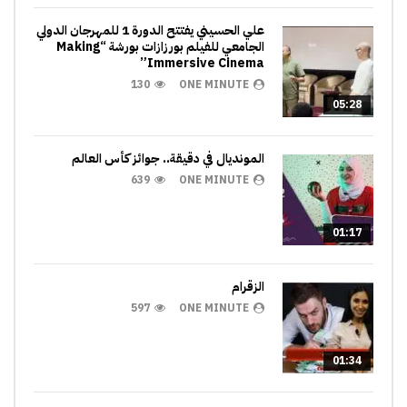
علي الحسيني يفتتح الدورة 1 للمهرجان الدولي
الجامعي للفيلم بورزازات بورشة “Making
Immersive Cinema”
130
ONE MINUTE
05:28
المونديال في دقيقة.. جوائز كأس العالم
639
ONE MINUTE
01:17
الزقرام
597
ONE MINUTE
01:34