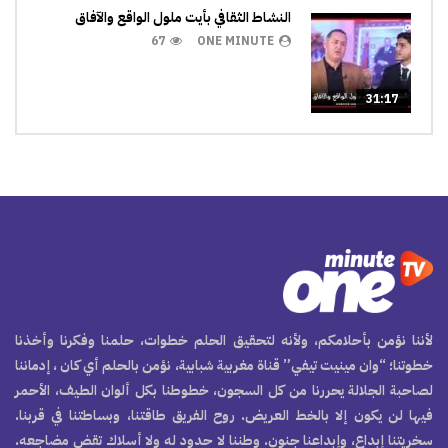
النشاط الثقافي بأيت ملول الواقع والآفاق
67
ONE MINUTE
31:17
لأننا نؤمن بأحلامكم، ولأنه لتحقيق الحلم خطوات، حلمنا وفكرنا وأخذنا
خطوتنا؛ “وان مينيت تيفي” قناة مغربية شبابية، نؤمن بالحلم أي كان ، إدماننا
لصاحبة الجلالة يحررنا من كل السجون، خطوطنا بكل ألوان الطيف، الأحمر
فيها لن يكون إلا بالخط العريض. روح الفريق طاقتنا، وبساطتنا في قربنا.
سخريتنا إبداع، وإبداعنا جنون. وطننا لا حدود له ولا أسلاك تقض مضاجعه.