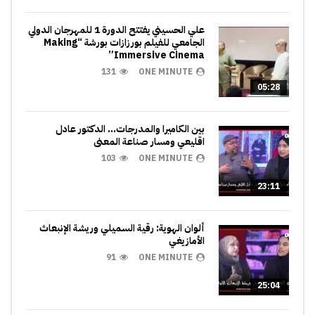
علي الحسيني يفتتح الدورة 1 للمهرجان الدولي
الجامعي للفيلم بورزازات بورشة “Making
Immersive Cinema”
131
ONE MINUTE
05:28
بين الكاميرا والمدرجات… الدكتور عادل
اقليعي ومسار صناعة المعنى
103
ONE MINUTE
23:11
ألوان الهوية: رقية السميلي وريشة الإنبعاث
الأمازيغي
91
ONE MINUTE
25:04