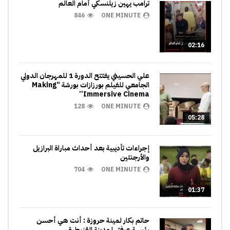
ترامب يهين زيلنسكي أمام العالم
846
ONE MINUTE
02:16
علي الحسيني يفتتح الدورة 1 للمهرجان الدولي
الجامعي للفيلم بورزازات بورشة “Making
Immersive Cinema”
128
ONE MINUTE
05:28
إجراءات تأديبية بعد أحداث مباراة البرازيل
والأرجنتين
704
ONE MINUTE
01:37
حاتم بكار لمينة حروزة : أنت هي أحسن
رئيسة عرفتها مدينة القنيطرة