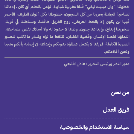
خطوتنا؛ “وان مينيت تيفي” قناة مغربية شبابية، نؤمن بالحلم أي كان ، إدماننا
لصاحبة الجلالة يحررنا من كل السجون، خطوطنا بكل ألوان الطيف، الأحمر
فيها لن يكون إلا بالخط العريض. روح الفريق طاقتنا، وبساطتنا في قربنا.
سخريتنا إبداع، وإبداعنا جنون. وطننا لا حدود له ولا أسلاك تقض مضاجعه.
انتماؤنا لقصة الإنسان وقضية الغلبان. نلتقط ما نراه وننشر ما تكتب لنصنع
الصورة الكاملة. فريقنا لا يكتمل عطاؤه بدونكم وإبداعه في إيمانه بأنكم منبرنا
ونحن أقلامكم.
مدير النشر ورئيس التحرير
: عادل اقليعي
من نحن
فريق العمل
سياسة الاستخدام والخصوصية