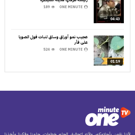
189
ONE MINUTE
04:43
عجيب نمو أوراق وساق لنبات فول الصويا
على فأر
524
ONE MINUTE
01:19
لأننا نؤمن بأحلامكم، ولأنه لتحقيق الحلم خطوات، حلمنا وفكرنا وأخذنا