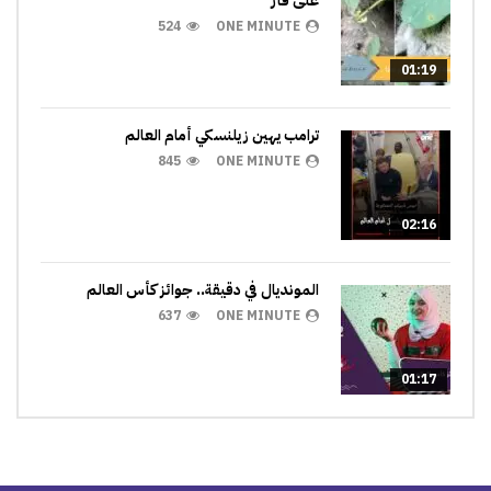
على فأر
524
ONE MINUTE
01:19
ترامب يهين زيلنسكي أمام العالم
845
ONE MINUTE
02:16
المونديال في دقيقة.. جوائز كأس العالم
637
ONE MINUTE
01:17