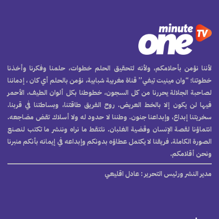
لأننا نؤمن بأحلامكم، ولأنه لتحقيق الحلم خطوات، حلمنا وفكرنا وأخذنا
خطوتنا؛ “وان مينيت تيفي” قناة مغربية شبابية، نؤمن بالحلم أي كان ، إدماننا
لصاحبة الجلالة يحررنا من كل السجون، خطوطنا بكل ألوان الطيف، الأحمر
فيها لن يكون إلا بالخط العريض. روح الفريق طاقتنا، وبساطتنا في قربنا.
سخريتنا إبداع، وإبداعنا جنون. وطننا لا حدود له ولا أسلاك تقض مضاجعه.
انتماؤنا لقصة الإنسان وقضية الغلبان. نلتقط ما نراه وننشر ما تكتب لنصنع
الصورة الكاملة. فريقنا لا يكتمل عطاؤه بدونكم وإبداعه في إيمانه بأنكم منبرنا
ونحن أقلامكم.
مدير النشر ورئيس التحرير
: عادل اقليعي