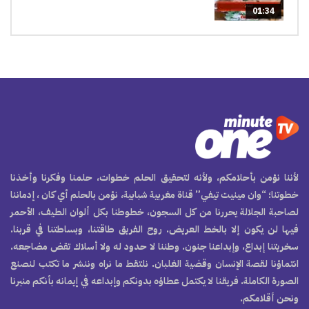
01:34
لأننا نؤمن بأحلامكم، ولأنه لتحقيق الحلم خطوات، حلمنا وفكرنا وأخذنا
خطوتنا؛ “وان مينيت تيفي” قناة مغربية شبابية، نؤمن بالحلم أي كان ، إدماننا
لصاحبة الجلالة يحررنا من كل السجون، خطوطنا بكل ألوان الطيف، الأحمر
فيها لن يكون إلا بالخط العريض. روح الفريق طاقتنا، وبساطتنا في قربنا.
سخريتنا إبداع، وإبداعنا جنون. وطننا لا حدود له ولا أسلاك تقض مضاجعه.
انتماؤنا لقصة الإنسان وقضية الغلبان. نلتقط ما نراه وننشر ما تكتب لنصنع
الصورة الكاملة. فريقنا لا يكتمل عطاؤه بدونكم وإبداعه في إيمانه بأنكم منبرنا
ونحن أقلامكم.