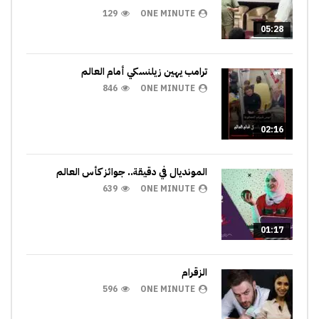
129
ONE MINUTE
05:28
ترامب يهين زيلنسكي أمام العالم
846
ONE MINUTE
02:16
المونديال في دقيقة.. جوائز كأس العالم
639
ONE MINUTE
01:17
الزقرام
596
ONE MINUTE