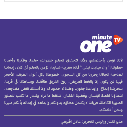
لأننا نؤمن بأحلامكم، ولأنه لتحقيق الحلم خطوات، حلمنا وفكرنا وأخذنا
خطوتنا؛ “وان مينيت تيفي” قناة مغربية شبابية، نؤمن بالحلم أي كان ، إدماننا
لصاحبة الجلالة يحررنا من كل السجون، خطوطنا بكل ألوان الطيف، الأحمر
فيها لن يكون إلا بالخط العريض. روح الفريق طاقتنا، وبساطتنا في قربنا.
سخريتنا إبداع، وإبداعنا جنون. وطننا لا حدود له ولا أسلاك تقض مضاجعه.
انتماؤنا لقصة الإنسان وقضية الغلبان. نلتقط ما نراه وننشر ما تكتب لنصنع
الصورة الكاملة. فريقنا لا يكتمل عطاؤه بدونكم وإبداعه في إيمانه بأنكم منبرنا
ونحن أقلامكم.
مدير النشر ورئيس التحرير
: عادل اقليعي