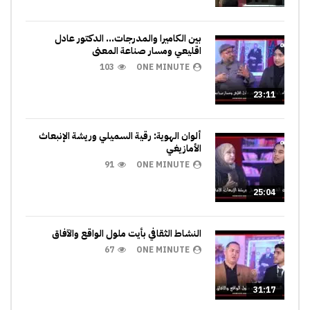
بين الكاميرا والمدرجات… الدكتور عادل
اقليعي ومسار صناعة المعنى
103
ONE MINUTE
23:11
ألوان الهوية: رقية السميلي وريشة الإنبعاث
الأمازيغي
91
ONE MINUTE
25:04
النشاط الثقافي بأيت ملول الواقع والآفاق
67
ONE MINUTE
31:17