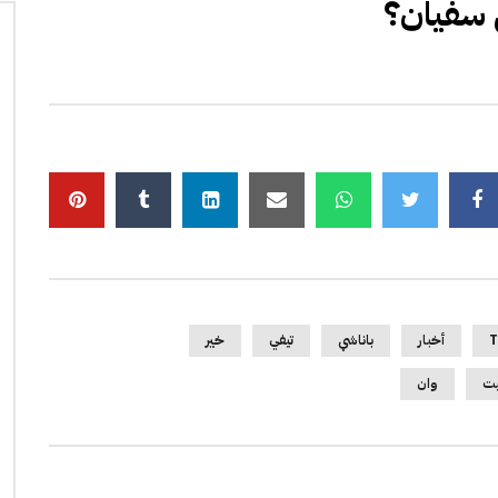
ي سفيان؟
T
أخبار
باناشي
تيفي
خير
يت
وان