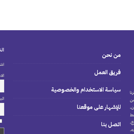
الن
من نحن
اشت
فريق العمل
الا
سياسة الاستخدام والخصوصية
نا
الب
من
للإشهار على موقعنا
ن،
خط
ع،
اتصل بنا
ه.