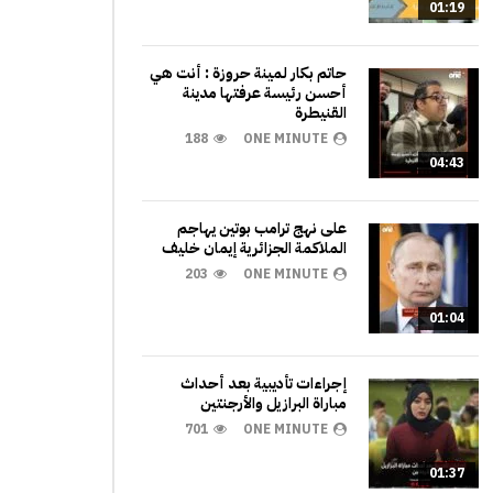
01:19
حاتم بكار لمينة حروزة : أنت هي
أحسن رئيسة عرفتها مدينة
القنيطرة
188
ONE MINUTE
04:43
على نهج ترامب بوتين يهاجم
الملاكمة الجزائرية إيمان خليف
203
ONE MINUTE
01:04
إجراءات تأديبية بعد أحداث
مباراة البرازيل والأرجنتين
701
ONE MINUTE
01:37