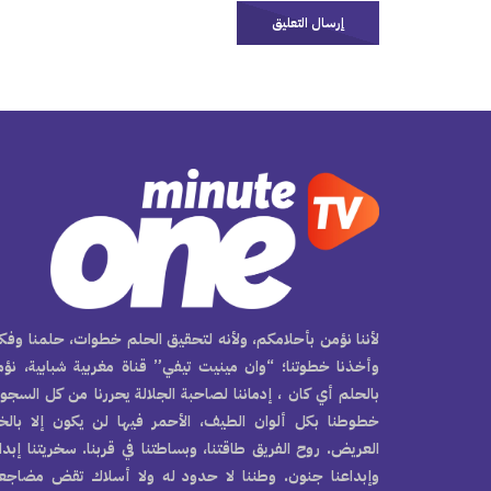
لأننا نؤمن بأحلامكم، ولأنه لتحقيق الحلم خطوات، حلمنا وفكر
وأخذنا خطوتنا؛ “وان مينيت تيفي” قناة مغربية شبابية، نؤ
بالحلم أي كان ، إدماننا لصاحبة الجلالة يحررنا من كل السجو
خطوطنا بكل ألوان الطيف، الأحمر فيها لن يكون إلا بال
العريض. روح الفريق طاقتنا، وبساطتنا في قربنا. سخريتنا إبدا
وإبداعنا جنون. وطننا لا حدود له ولا أسلاك تقض مضاجع