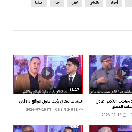
T
أخبار
باناشي
تيفي
خير
ميديا
31:17
مدرجات… الدكتور عادل
النشاط الثقافي بأيت ملول الواقع والآفاق
اعة المعنى
2026-07-15
ONE MINUTE
2026-07-16