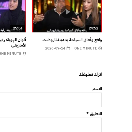
25:04
24:52
واقع وأفاق السياحة بمدينة تارودانت
ألوان الهوية: رق
الأمازيغي
2026-07-14
ONE MINUTE
ONE MINUTE
اترك تعليقك
الاسم
التعليق *