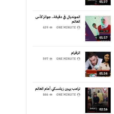
01:37
المونديال في دقيقة.. جوائز كأس
العالم
639
ONE MINUTE
01:17
الزقرام
597
ONE MINUTE
01:34
ترامب يهين زيلنسكي أمام العالم
846
ONE MINUTE
02:16