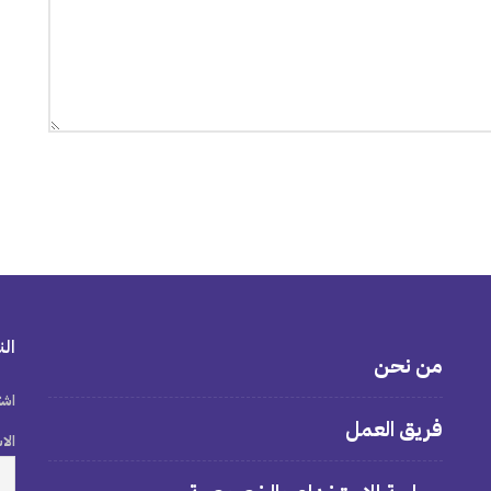
الن
من نحن
اشت
فريق العمل
الا